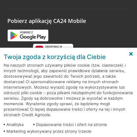
Wystarczy przejść na stronę
Oceń wizytę
, wyszukać
odwiedzoną placówkę i wypełnić formularz w ramach
platformy Profil Firmy w Google. Dziękujemy za wszystkie
opinie.
Pobierz aplikację CA24 Mobile
Przejdź do pytania
Twoja zgoda z korzyścią dla Ciebie
Na naszych stronach używamy plików cookie (tzw. ciasteczek) i
innych technologii, aby zapewnić prawidłowe działanie serwisu,
RODO
dostosowywać jego zawartość do Twoich potrzeb, a także
dostarczać Ci spersonalizowane reklamy na innych stronach
Regulamin serwisu
internetowych. Możesz wyrazić zgodę na wykorzystywanie lub
odrzucić pliki cookie – poza plikami niezbędnymi do funkcjonowania
Mapa serwisu
serwisu. Zgody są dobrowolne i możesz je wycofać w każdym
momencie. Wyrażenie zgody sprawi, że będziemy mogli
Polityka
Cookies
prezentować Ci lepiej dopasowane treści i oferty na tej i innych
stronach Credit Agricole.
Polityka prywatności
Analityka
Dopasowanie treści i ofert na stronie
Marketing wykonywany przez strony trzecie