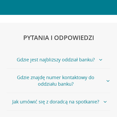
PYTANIA I ODPOWIEDZI
Gdzie jest najbliższy oddział banku?
Jeśli szukasz oddziału naszego banku, zapraszamy na
Gdzie znajdę numer kontaktowy do
stronę
Placówki i bankomaty
, na której znajduje się
oddziału banku?
wygodna wyszukiwarka.
Alternatywnie, możesz skorzystać z pełnej
listy naszych
oddziałów
.
Bank Credit Agricole nie udostępnia ogólnego numeru
Jak umówić się z doradcą na spotkanie?
telefonu do placówki bankowej.
Przejdź do pytania
Polecamy skorzystanie z możliwości wcześniejszego