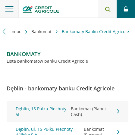
kt i pomoc
Bankomat
Bankomaty Banku Credit Agricole
BANKOMATY
Lista bankomatów banku Credit Agricole
Dęblin - bankomaty banku Credit Agricole
Dęblin, 15 Pułku Piechoty
Bankomat (Planet
5I
Cash)
Dęblin, ul. 15 Pułku Piechoty
Bankomat
Wilków 5 h
(Euronet)