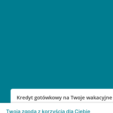
Kredyt gotówkowy na Twoje wakacyjne
Weź kredyt na to co ważne. Twoje marzenia nie mu
Twoja zgoda z korzyścią dla Ciebie
RRSO: 9,6%