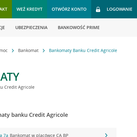
AKT
WEŹ KREDYT
OTWÓRZ KONTO
LOGOWANIE
JE
UBEZPIECZENIA
BANKOWOŚĆ PRIME
omoc
Bankomat
Bankomaty Banku Credit Agricole
ATY
 Credit Agricole
aty banku Credit Agricole
ia 7a
Bankomat w placówce CA BP