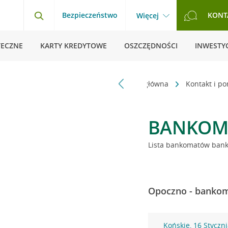
Bezpieczeństwo
KONT
Więcej
TECZNE
KARTY KREDYTOWE
OSZCZĘDNOŚCI
INWESTYC
Strona główna
Kontakt i p
BANKOM
Lista bankomatów banku
Opoczno - bankom
Końskie, 16 Styczn