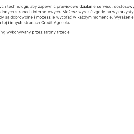
nych technologii, aby zapewnić prawidłowe działanie serwisu, dostoso
a innych stronach internetowych. Możesz wyrazić zgodę na wykorzystywa
ody są dobrowolne i możesz je wycofać w każdym momencie. Wyrażenie
tej i innych stronach Credit Agricole.
ing wykonywany przez strony trzecie
PYTANIA I ODPOWIEDZI