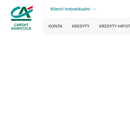
Klienci indywidualni
KONTA
KREDYTY
KREDYTY HIPO