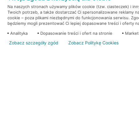
Na naszych stronach używamy plików cookie (tzw. ciasteczek) i in
Twoich potrzeb, a także dostarczać Ci spersonalizowane reklamy n
WEŹ KREDYT
NOTA PRAWNA
cookie – poza plikami niezbędnymi do funkcjonowania serwisu. Zg
będziemy mogli prezentować Ci lepiej dopasowane treści i oferty na 
Analityka
Dopasowanie treści i ofert na stronie
Market
Zobacz szczegóły zgód
Zobacz Politykę Cookies