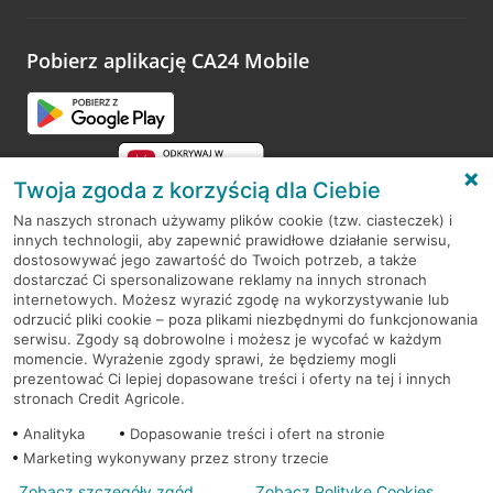
odwiedzoną placówkę i wypełnić formularz w ramach
platformy Profil Firmy w Google. Dziękujemy za wszystkie
opinie.
Pobierz aplikację CA24 Mobile
Przejdź do pytania
Twoja zgoda z korzyścią dla Ciebie
Na naszych stronach używamy plików cookie (tzw. ciasteczek) i
innych technologii, aby zapewnić prawidłowe działanie serwisu,
RODO
dostosowywać jego zawartość do Twoich potrzeb, a także
dostarczać Ci spersonalizowane reklamy na innych stronach
Regulamin serwisu
internetowych. Możesz wyrazić zgodę na wykorzystywanie lub
odrzucić pliki cookie – poza plikami niezbędnymi do funkcjonowania
Mapa serwisu
serwisu. Zgody są dobrowolne i możesz je wycofać w każdym
momencie. Wyrażenie zgody sprawi, że będziemy mogli
Polityka
Cookies
prezentować Ci lepiej dopasowane treści i oferty na tej i innych
stronach Credit Agricole.
Polityka prywatności
Analityka
Dopasowanie treści i ofert na stronie
Marketing wykonywany przez strony trzecie
Zobacz szczegóły zgód
Zobacz Politykę Cookies