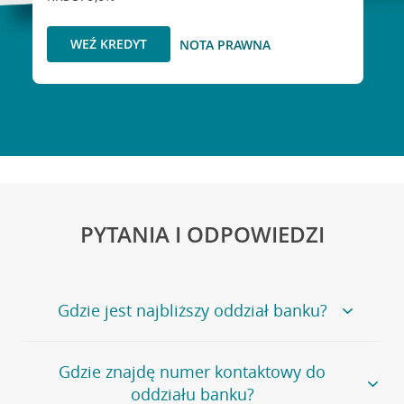
WEŹ KREDYT
NOTA PRAWNA
PYTANIA I ODPOWIEDZI
Gdzie jest najbliższy oddział banku?
Jeśli szukasz oddziału naszego banku, zapraszamy na
Gdzie znajdę numer kontaktowy do
stronę
Placówki i bankomaty
, na której znajduje się
oddziału banku?
wygodna wyszukiwarka.