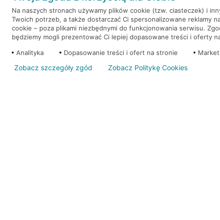
Na naszych stronach używamy plików cookie (tzw. ciasteczek) i in
Twoich potrzeb, a także dostarczać Ci spersonalizowane reklamy n
WEŹ KREDYT
NOTA PRAWNA
cookie – poza plikami niezbędnymi do funkcjonowania serwisu. Zg
będziemy mogli prezentować Ci lepiej dopasowane treści i oferty na 
Analityka
Dopasowanie treści i ofert na stronie
Market
Zobacz szczegóły zgód
Zobacz Politykę Cookies