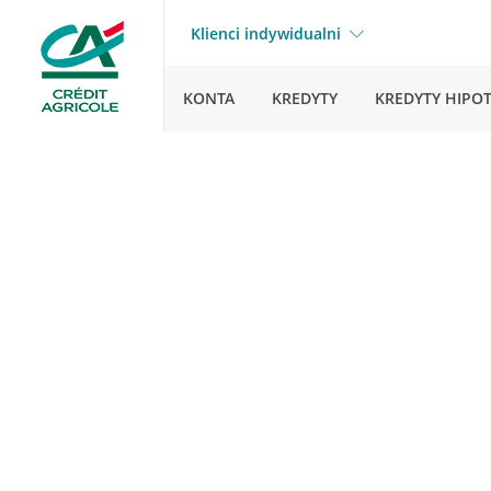
Klienci indywidualni
KONTA
KREDYTY
KREDYTY HIPO