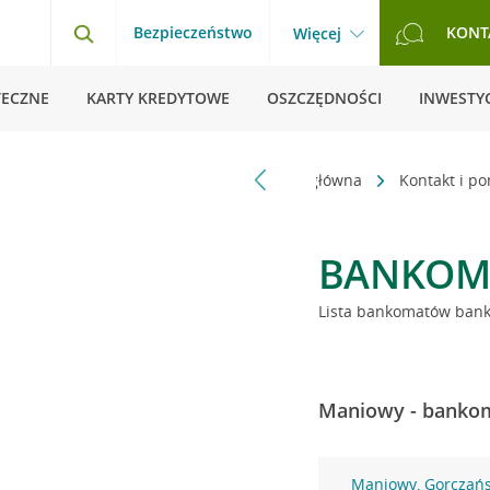
Bezpieczeństwo
KONT
Więcej
TECZNE
KARTY KREDYTOWE
OSZCZĘDNOŚCI
INWESTYC
Strona główna
Kontakt i p
BANKOM
Lista bankomatów banku
Maniowy - bankom
Maniowy, Gorczańs