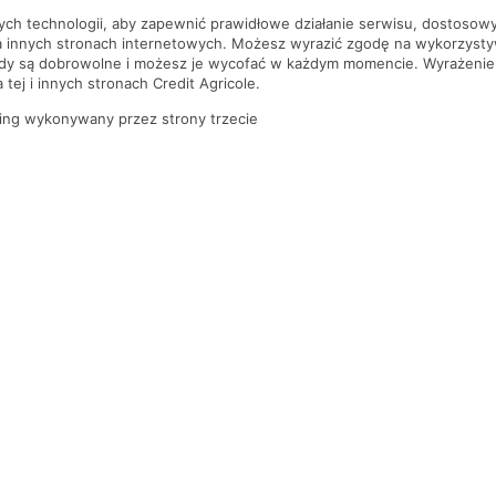
nych technologii, aby zapewnić prawidłowe działanie serwisu, dostoso
a innych stronach internetowych. Możesz wyrazić zgodę na wykorzystywa
ody są dobrowolne i możesz je wycofać w każdym momencie. Wyrażenie
tej i innych stronach Credit Agricole.
ing wykonywany przez strony trzecie
PYTANIA I ODPOWIEDZI