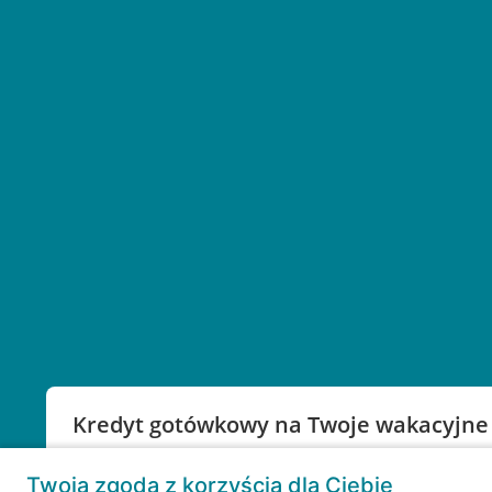
Kredyt gotówkowy na Twoje wakacyjne
Weź kredyt na to co ważne. Twoje marzenia nie mu
Twoja zgoda z korzyścią dla Ciebie
RRSO: 9,6%