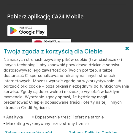
odwiedzoną placówkę i wypełnić formularz w ramach
platformy Profil Firmy w Google. Dziękujemy za wszystkie
opinie.
Pobierz aplikację CA24 Mobile
Przejdź do pytania
Twoja zgoda z korzyścią dla Ciebie
Na naszych stronach używamy plików cookie (tzw. ciasteczek) i
innych technologii, aby zapewnić prawidłowe działanie serwisu,
RODO
dostosowywać jego zawartość do Twoich potrzeb, a także
dostarczać Ci spersonalizowane reklamy na innych stronach
Regulamin serwisu
internetowych. Możesz wyrazić zgodę na wykorzystywanie lub
odrzucić pliki cookie – poza plikami niezbędnymi do funkcjonowania
Mapa serwisu
serwisu. Zgody są dobrowolne i możesz je wycofać w każdym
momencie. Wyrażenie zgody sprawi, że będziemy mogli
Polityka
Cookies
prezentować Ci lepiej dopasowane treści i oferty na tej i innych
stronach Credit Agricole.
Polityka prywatności
Analityka
Dopasowanie treści i ofert na stronie
Marketing wykonywany przez strony trzecie
Zobacz szczegóły zgód
Zobacz Politykę Cookies