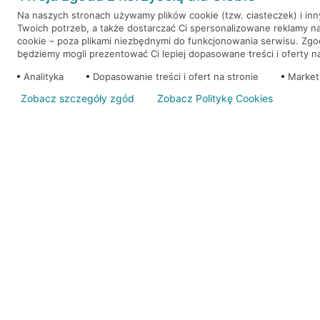
Na naszych stronach używamy plików cookie (tzw. ciasteczek) i in
Twoich potrzeb, a także dostarczać Ci spersonalizowane reklamy n
WEŹ KREDYT
NOTA PRAWNA
cookie – poza plikami niezbędnymi do funkcjonowania serwisu. Zg
będziemy mogli prezentować Ci lepiej dopasowane treści i oferty na 
Analityka
Dopasowanie treści i ofert na stronie
Market
Zobacz szczegóły zgód
Zobacz Politykę Cookies