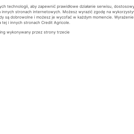
nych technologii, aby zapewnić prawidłowe działanie serwisu, dostoso
a innych stronach internetowych. Możesz wyrazić zgodę na wykorzystywa
ody są dobrowolne i możesz je wycofać w każdym momencie. Wyrażenie
tej i innych stronach Credit Agricole.
ing wykonywany przez strony trzecie
PYTANIA I ODPOWIEDZI