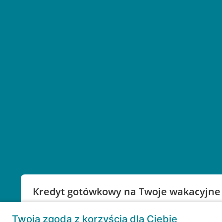
Kredyt gotówkowy na Twoje wakacyjne
Weź kredyt na to co ważne. Twoje marzenia nie mu
Twoja zgoda z korzyścią dla Ciebie
RRSO: 9,6%