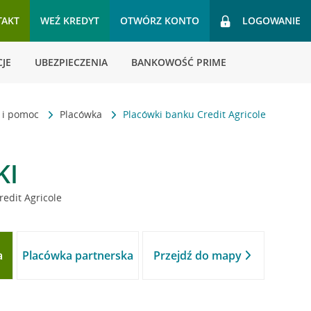
TAKT
WEŹ KREDYT
OTWÓRZ KONTO
LOGOWANIE
JE
UBEZPIECZENIA
BANKOWOŚĆ PRIME
t i pomoc
Placówka
Placówki banku Credit Agricole
KI
redit Agricole
a
Placówka partnerska
Przejdź do mapy