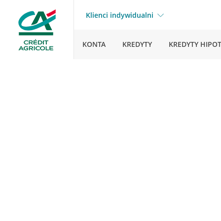
Klienci indywidualni
KONTA
KREDYTY
KREDYTY HIPO