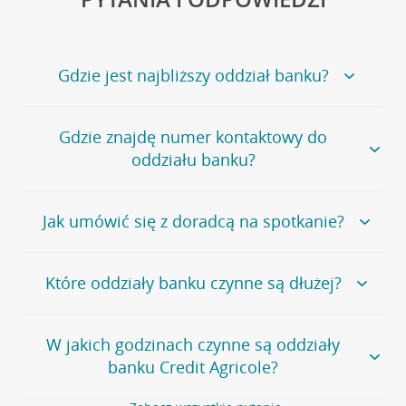
Gdzie jest najbliższy oddział banku?
Jeśli szukasz oddziału naszego banku, zapraszamy na
Gdzie znajdę numer kontaktowy do
stronę
Placówki i bankomaty
, na której znajduje się
oddziału banku?
wygodna wyszukiwarka.
Alternatywnie, możesz skorzystać z pełnej
listy naszych
oddziałów
.
Bank Credit Agricole nie udostępnia ogólnego numeru
Jak umówić się z doradcą na spotkanie?
telefonu do placówki bankowej.
Przejdź do pytania
Polecamy skorzystanie z możliwości wcześniejszego
Jeśli jesteś już
naszym
umówienia się z doradcą w placówce bankowej
.
Które oddziały banku czynne są dłużej?
klientem
możesz
samodzielnie
umówić się na spotkanie z
Twoim doradcą w wybranym terminie. Zrób to:
Przejdź do pytania
Większość naszych oddziałów czynna jest w
podobnych
w
aplikacji CA24 Mobile
- po zalogowaniu kliknij w ikonę
W jakich godzinach czynne są oddziały
godzinach
. Dokładne godziny pracy uzależnione są od
kontaktu w prawym górnym rogu, a następnie w przycisk
banku Credit Agricole?
lokalnych uwarunkowań i potrzeb klientów danej placówki.
Umów nowe spotkanie –
zobacz jak to zrobić
w
serwisie CA24 eBank
- po zalogowaniu wybierz
Aby sprawdzić godziny pracy oddziałów, zapraszamy na