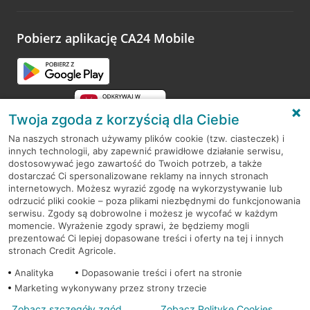
odwiedzoną placówkę i wypełnić formularz w ramach
platformy Profil Firmy w Google. Dziękujemy za wszystkie
opinie.
Pobierz aplikację CA24 Mobile
Przejdź do pytania
Twoja zgoda z korzyścią dla Ciebie
Na naszych stronach używamy plików cookie (tzw. ciasteczek) i
innych technologii, aby zapewnić prawidłowe działanie serwisu,
RODO
dostosowywać jego zawartość do Twoich potrzeb, a także
dostarczać Ci spersonalizowane reklamy na innych stronach
Regulamin serwisu
internetowych. Możesz wyrazić zgodę na wykorzystywanie lub
odrzucić pliki cookie – poza plikami niezbędnymi do funkcjonowania
Mapa serwisu
serwisu. Zgody są dobrowolne i możesz je wycofać w każdym
momencie. Wyrażenie zgody sprawi, że będziemy mogli
Polityka
Cookies
prezentować Ci lepiej dopasowane treści i oferty na tej i innych
stronach Credit Agricole.
Polityka prywatności
Analityka
Dopasowanie treści i ofert na stronie
Marketing wykonywany przez strony trzecie
Zobacz szczegóły zgód
Zobacz Politykę Cookies