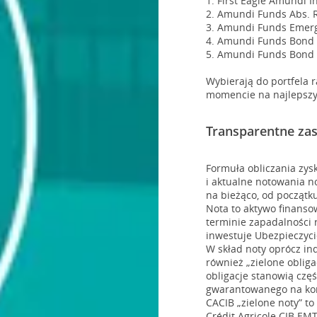
1. First Eagle Amundi I
2. Amundi Funds Abs. R
3. Amundi Funds Emerg
4. Amundi Funds Bond 
5. Amundi Funds Bond 
Wybierają do portfela 
momencie na najlepszy 
Transparentne zas
Formuła obliczania zysk
i aktualne notowania n
na bieżąco, od początk
Nota to aktywo finans
terminie zapadalności
inwestuje Ubezpieczyci
W skład noty oprócz i
również „zielone obliga
obligacje stanowią czę
gwarantowanego na kon
CACIB „zielone noty” 
Crédit Agricole CIB EM