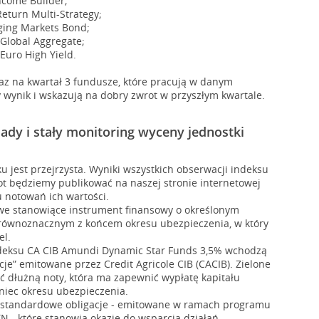
ncome Builder;
eturn Multi-Strategy;
ing Markets Bond;
Global Aggregate;
Euro High Yield.
raz na kwartał 3 fundusze, które pracują w danym
wynik i wskazują na dobry zwrot w przyszłym kwartale.
ady i stały monitoring wyceny jednostki
u jest przejrzysta. Wyniki wszystkich obserwacji indeksu
ot będziemy publikować na naszej stronie internetowej
u notowań ich wartości.
owe stanowiące instrument finansowy o określonym
 równoznacznym z końcem okresu ubezpieczenia, w który
el.
ndeksu CA CIB Amundi Dynamic Star Funds 3,5% wchodzą
cje” emitowane przez Credit Agricole CIB (CACIB). Zielone
ść dłużną noty, która ma zapewnić wypłatę kapitału
iec okresu ubezpieczenia.
to standardowe obligacje - emitowane w ramach programu
TN - które stanowią okazję do wsparcia działań