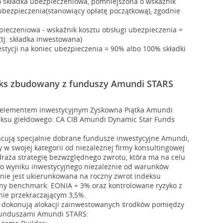
o składka ubezpieczeniowa, pomniejszona o wskaźnik
bezpieczenia(stanowiący opłatę początkową), zgodnie
ieczeniowa - wskaźnik kosztu obsługi ubezpieczenia =
(tj. składka inwestowana)
stycji na koniec ubezpieczenia = 90% albo 100% składki
eks zbudowany z funduszy Amundi STARS
z elementem inwestycyjnym Zyskowna Piątka Amundi
eksu giełdowego: CA CIB Amundi Dynamic Star Funds
acują specjalnie dobrane fundusze inwestycyjne Amundi,
 w swojej kategorii od niezależnej firmy konsultingowej
raża strategię bezwzględnego zwrotu, która ma na celu
o wyniku inwestycyjnego niezależnie od warunków
nie jest ukierunkowana na roczny zwrot indeksu
ony benchmark: EONIA + 3% oraz kontrolowane ryzyko z
ie przekraczającym 3,5%.
 dokonują alokacji zainwestowanych środków pomiędzy
funduszami Amundi STARS: