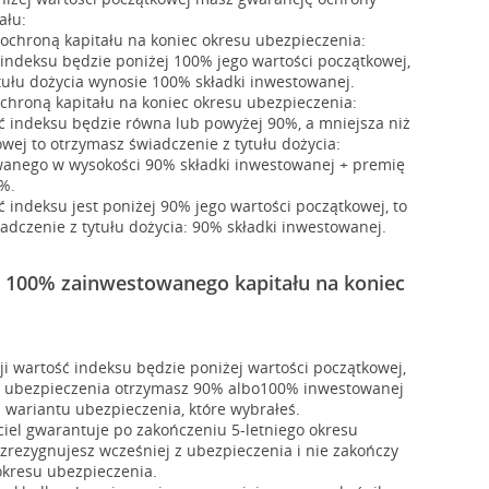
ału:
 ochroną kapitału na koniec okresu ubezpieczenia:
 indeksu będzie poniżej 100% jego wartości początkowej,
tułu dożycia wynosie 100% składki inwestowanej.
ochroną kapitału na koniec okresu ubezpieczenia:
ść indeksu będzie równa lub powyżej 90%, a mniejsza niż
wej to otrzymasz świadczenie z tytułu dożycia:
anego w wysokości 90% składki inwestowanej + premię
%.
ć indeksu jest poniżej 90% jego wartości początkowej, to
dczenie z tytułu dożycia: 90% składki inwestowanej.
 100% zainwestowanego kapitału na koniec
cji wartość indeksu będzie poniżej wartości początkowej,
u ubezpieczenia otrzymasz 90% albo100% inwestowanej
d wariantu ubezpieczenia, które wybrałeś.
iel gwarantuje po zakończeniu 5-letniego okresu
 zrezygnujesz wcześniej z ubezpieczenia i nie zakończy
okresu ubezpieczenia.