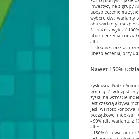
Poznaj korzyści, jakie 
inwestycyjne z grupy A
ubezpieczenie na życie
wyboru dwa warianty p
oba warianty ubezpiecz
1. możesz wybrać 100%
ubezpieczenia i udział
albo
2. dopuszczasz ochronę
ubezpieczenia, przy ud
Nawet 150% udzia
Zyskowna Piątka Amundi
premią. Z jednej stron
zysku na wzroście inde
jest częścią aktywa (no
Jeśli wartość końcowa 
początkowej indeksu, T
- 90% (dla wariantu z 1
albo
- 150% (dla wariantu z 
Jeśli indeks spadnie p