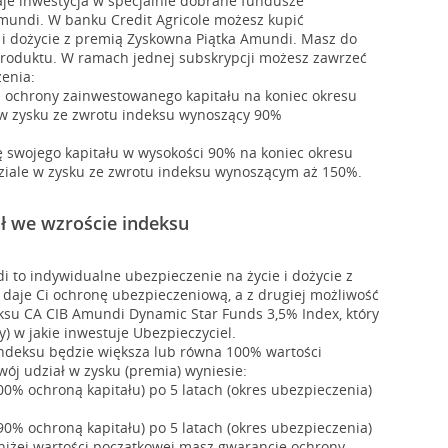
daje inwestycja w specjalnie dobrane fundusze
mundi. W banku Credit Agricole możesz kupić
 i dożycie z premią Zyskowna Piątka Amundi. Masz do
roduktu. W ramach jednej subskrypcji możesz zawrzeć
enia:
 ochrony zainwestowanego kapitału na koniec okresu
 w zysku ze zwrotu indeksu wynoszący 90%
 swojego kapitału w wysokości 90% na koniec okresu
ziale w zysku ze zwrotu indeksu wynoszącym aż 150%.
ł we wzroście indeksu
 to indywidualne ubezpieczenie na życie i dożycie z
y daje Ci ochronę ubezpieczeniową, a z drugiej możliwość
ksu CA CIB Amundi Dynamic Star Funds 3,5% Index, który
ty) w jakie inwestuje Ubezpieczyciel.
indeksu będzie większa lub równa 100% wartości
wój udział w zysku (premia) wyniesie:
00% ochroną kapitału) po 5 latach (okres ubezpieczenia)
90% ochroną kapitału) po 5 latach (okres ubezpieczenia)
oniżej wartości początkowej masz gwarancję ochrony