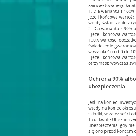
zainwestowanego kapit
1. Dla wariantu z 100%
jeżeli końcowa wartość
wtedy świadczenie z ty
2. Dla wariantu z 90% 
- Jeżeli końcowa warto
100% wartości początko
świadczenie gwarantow
w wysokości od 0 do 10
- Jeżeli końcowa wartoś
otrzymasz wówczas świa
Ochrona 90% albo
ubezpieczenia
Jeśli na koniec inwesty
wtedy na koniec okres
składki, w zależności o
Taką kwotę Ubezpieczyc
ubezpieczenia, gdy nie
się ono przed końcem 