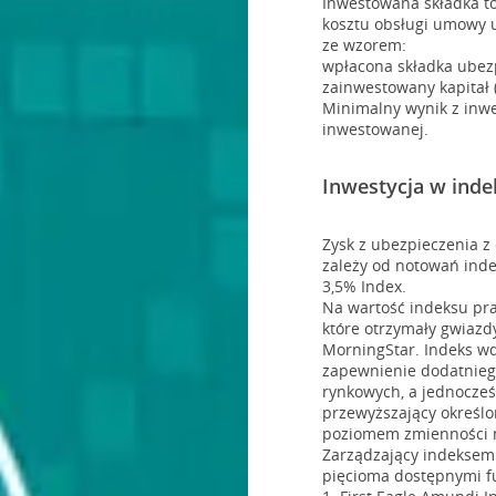
Inwestowana składka t
kosztu obsługi umowy u
ze wzorem:
wpłacona składka ubezp
zainwestowany kapitał 
Minimalny wynik z inwe
inwestowanej.
Inwestycja w ind
Zysk z ubezpieczenia 
zależy od notowań ind
3,5% Index.
Na wartość indeksu pr
które otrzymały gwiazdy
MorningStar. Indeks wd
zapewnienie dodatnieg
rynkowych, a jednocześ
przewyższający określ
poziomem zmienności n
Zarządzający indeksem
pięcioma dostępnymi 