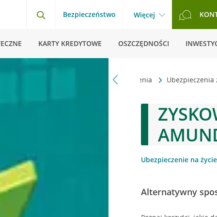
Bezpieczeństwo
KON
Więcej
TECZNE
KARTY KREDYTOWE
OSZCZĘDNOŚCI
INWESTYC
ówna
Klienci indywidualni
Ubezpieczenia
Ubezpieczenia
ZYSKO
AMUN
Ubezpieczenie na życie
Alternatywny spos