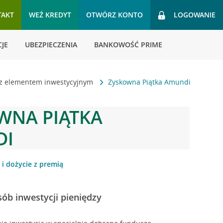
TAKT
WEŹ KREDYT
OTWÓRZ KONTO
LOGOWANIE
JE
UBEZPIECZENIA
BANKOWOŚĆ PRIME
 z elementem inwestycyjnym
Zyskowna Piątka Amundi
WNA PIĄTKA
DI
 i dożycie z premią
ób inwestycji pieniędzy