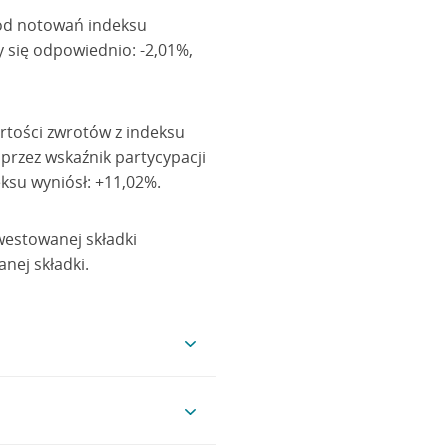
ł od notowań indeksu
 się odpowiednio: -2,01%,
rtości zwrotów z indeksu
przez wskaźnik partycypacji
ksu wyniósł: +11,02%.
westowanej składki
nej składki.
ane spółki europejskie
której celem jest