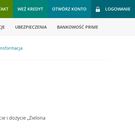
TAKT
WEŹ KREDYT
OTWÓRZ KONTO
LOGOWANIE
JE
UBEZPIECZENIA
BANKOWOŚĆ PRIME
ansformacja
ie i dożycie „Zielona