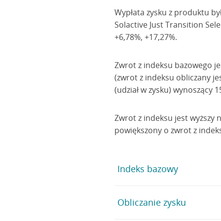
Wypłata zysku z produktu był
Solactive Just Transition S
+6,78%, +17,27%.
Zwrot z indeksu bazowego je
(zwrot z indeksu obliczany 
(udział w zysku) wynoszący 1
Zwrot z indeksu jest wyższy 
powiększony o zwrot z indek
Indeks bazowy
Na wartość indeksu Solactive
Obliczanie zysku
najlepiej przygotowane w swo