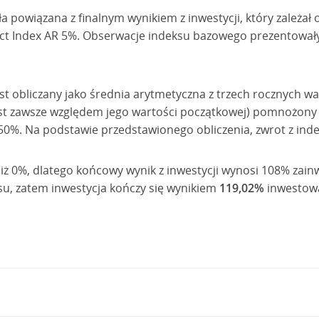
a powiązana z finalnym wynikiem z inwestycji, który zależa
elect Index AR 5%. Obserwacje indeksu bazowego prezentowały
st obliczany jako średnia arytmetyczna z trzech rocznych wa
jest zawsze względem jego wartości początkowej) pomnożony 
50%. Na podstawie przedstawionego obliczenia, zwrot z inde
niż 0%, dlatego końcowy wynik z inwestycji wynosi 108% zain
su, zatem inwestycja kończy się wynikiem
119,02%
inwestowa
 Just Transition Select Index AR 5% pracują specjalnie dobr
jej działalności do przejścia na gospodarkę niskoemisyjną, 