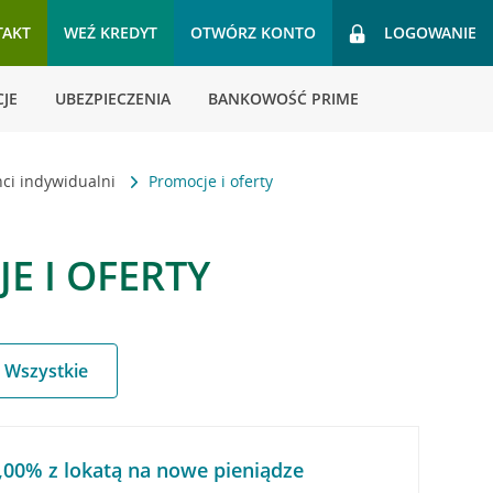
TAKT
WEŹ KREDYT
OTWÓRZ KONTO
LOGOWANIE
JE
UBEZPIECZENIA
BANKOWOŚĆ PRIME
nci indywidualni
Promocje i oferty
E I OFERTY
Wszystkie
,00% z lokatą na nowe pieniądze