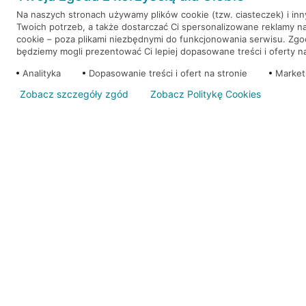
Na naszych stronach używamy plików cookie (tzw. ciasteczek) i in
Twoich potrzeb, a także dostarczać Ci spersonalizowane reklamy n
WEŹ KREDYT
OTWÓRZ KONTO
NOTA PRAWNA
NOTA PRAWNA
cookie – poza plikami niezbędnymi do funkcjonowania serwisu. Zg
będziemy mogli prezentować Ci lepiej dopasowane treści i oferty na 
Analityka
Dopasowanie treści i ofert na stronie
Market
Zobacz szczegóły zgód
Zobacz Politykę Cookies