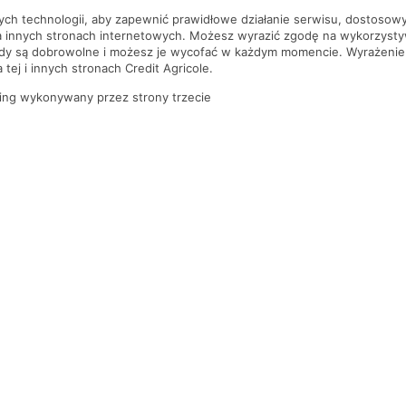
nych technologii, aby zapewnić prawidłowe działanie serwisu, dostoso
a innych stronach internetowych. Możesz wyrazić zgodę na wykorzystywa
ody są dobrowolne i możesz je wycofać w każdym momencie. Wyrażenie
tej i innych stronach Credit Agricole.
ing wykonywany przez strony trzecie
PYTANIA I ODPOWIEDZI