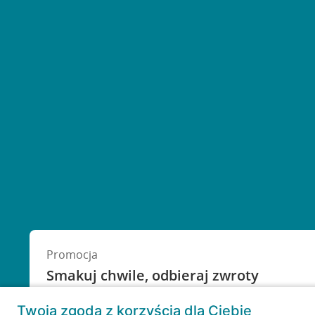
Promocja
Kredyt gotówkowy na Twoje wakacyjne plany
Smakuj chwile, odbieraj zwroty
Weź kredyt na to co ważne. Twoje marzenia nie muszą czek
Płacenie za smakowite chwilę brzmi zbyt materialni
Twoja zgoda z korzyścią dla Ciebie
proponuję tę zmianę.
RRSO: 9,6%