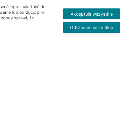
wywać jego zawartość do
nie lub odrzucić pliki
Akceptuję wszystkie
 zgody sprawi, że
Odrzucam wszystkie
Skontakt