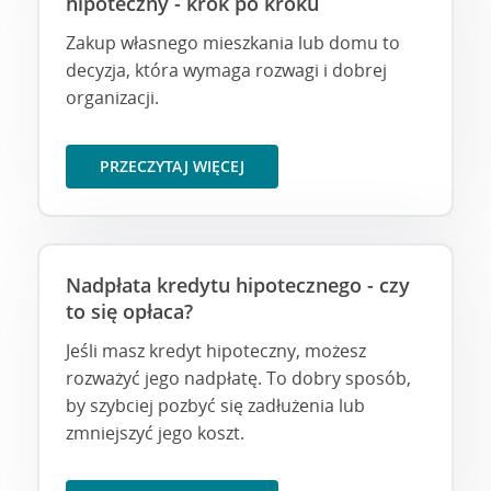
hipoteczny - krok po kroku
oprocentowania kredytu i przekażemy nowy
harmonogram spłat kredytu.
Zakup własnego mieszkania lub domu to
Przejdź do pytania
decyzja, która wymaga rozwagi i dobrej
organizacji.
PRZECZYTAJ WIĘCEJ
Nadpłata kredytu hipotecznego - czy
to się opłaca?
Jeśli masz kredyt hipoteczny, możesz
rozważyć jego nadpłatę. To dobry sposób,
by szybciej pozbyć się zadłużenia lub
zmniejszyć jego koszt.