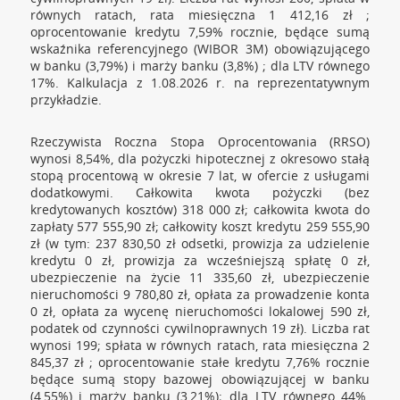
równych ratach, rata miesięczna 1 412,16 zł ;
oprocentowanie kredytu 7,59% rocznie, będące sumą
wskaźnika referencyjnego (WIBOR 3M) obowiązującego
w banku (3,79%) i marży banku (3,8%) ; dla LTV równego
17%. Kalkulacja z 1.08.2026 r. na reprezentatywnym
przykładzie.
Rzeczywista Roczna Stopa Oprocentowania (RRSO)
wynosi 8,54%, dla pożyczki hipotecznej z okresowo stałą
stopą procentową w okresie 7 lat, w ofercie z usługami
dodatkowymi. Całkowita kwota pożyczki (bez
kredytowanych kosztów) 318 000 zł; całkowita kwota do
zapłaty 577 555,90 zł; całkowity koszt kredytu 259 555,90
zł (w tym: 237 830,50 zł odsetki, prowizja za udzielenie
kredytu 0 zł, prowizja za wcześniejszą spłatę 0 zł,
ubezpieczenie na życie 11 335,60 zł, ubezpieczenie
nieruchomości 9 780,80 zł, opłata za prowadzenie konta
0 zł, opłata za wycenę nieruchomości lokalowej 590 zł,
podatek od czynności cywilnoprawnych 19 zł). Liczba rat
wynosi 199; spłata w równych ratach, rata miesięczna 2
845,37 zł ; oprocentowanie stałe kredytu 7,76% rocznie
będące sumą stopy bazowej obowiązującej w banku
(4,55%) i marży banku (3,21%); dla LTV równego 44%.