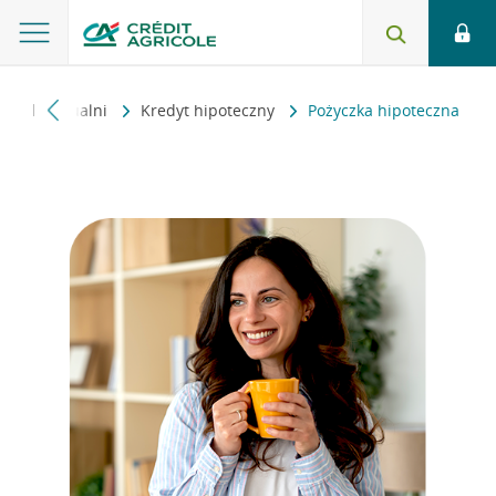
ci indywidualni
Kredyt hipoteczny
Pożyczka hipoteczna