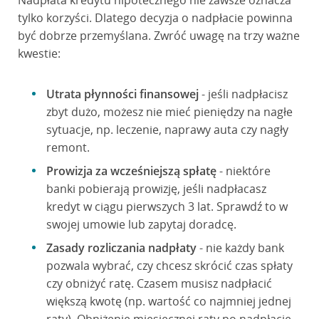
Nadpłata kredytu hipotecznego nie zawsze oznacza
tylko korzyści. Dlatego decyzja o nadpłacie powinna
być dobrze przemyślana. Zwróć uwagę na trzy ważne
kwestie:
Utrata płynności finansowej
- jeśli nadpłacisz
zbyt dużo, możesz nie mieć pieniędzy na nagłe
sytuacje, np. leczenie, naprawy auta czy nagły
remont.
Prowizja za wcześniejszą spłatę
- niektóre
banki pobierają prowizję, jeśli nadpłacasz
kredyt w ciągu pierwszych 3 lat. Sprawdź to w
swojej umowie lub zapytaj doradcę.
Zasady rozliczania nadpłaty
- nie każdy bank
pozwala wybrać, czy chcesz skrócić czas spłaty
czy obniżyć ratę. Czasem musisz nadpłacić
większą kwotę (np. wartość co najmniej jednej