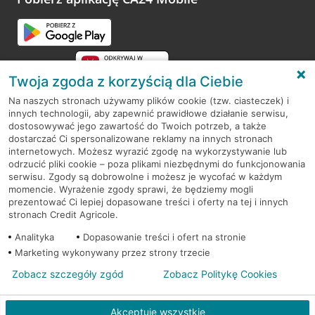
Twoja zgoda z korzyścią dla Ciebie
Na naszych stronach używamy plików cookie (tzw. ciasteczek) i
innych technologii, aby zapewnić prawidłowe działanie serwisu,
RODO
dostosowywać jego zawartość do Twoich potrzeb, a także
dostarczać Ci spersonalizowane reklamy na innych stronach
Regulamin serwisu
internetowych. Możesz wyrazić zgodę na wykorzystywanie lub
odrzucić pliki cookie – poza plikami niezbędnymi do funkcjonowania
Mapa serwisu
serwisu. Zgody są dobrowolne i możesz je wycofać w każdym
momencie. Wyrażenie zgody sprawi, że będziemy mogli
Polityka
Cookies
prezentować Ci lepiej dopasowane treści i oferty na tej i innych
stronach Credit Agricole.
Polityka prywatności
Analityka
Dopasowanie treści i ofert na stronie
Marketing wykonywany przez strony trzecie
Zobacz szczegóły zgód
Zobacz Politykę Cookies
© 2026 Credit Agricole Bank Polska S.A. Wszelkie prawa zastrzeżone
Akceptuję wszystkie