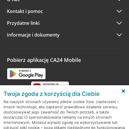
Kontakt i pomoc
Przydatne linki
Informacje i dokumenty
Pobierz aplikację CA24 Mobile
Twoja zgoda z korzyścią dla Ciebie
Na naszych stronach używamy plików cookie (tzw. ciasteczek) i
innych technologii, aby zapewnić prawidłowe działanie serwisu,
RODO
dostosowywać jego zawartość do Twoich potrzeb, a także
dostarczać Ci spersonalizowane reklamy na innych stronach
Regulamin serwisu
internetowych. Możesz wyrazić zgodę na wykorzystywanie lub
odrzucić pliki cookie – poza plikami niezbędnymi do funkcjonowania