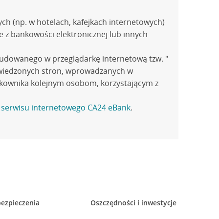
ych (np. w hotelach, kafejkach internetowych)
e z bankowości elektronicznej lub innych
zaj dostępność..., ale wymagaj potwierdzenia
udowanego w przeglądarkę internetową tzw. "
odwiedzonych stron, wprowadzanych w
tawień.
kownika kolejnym osobom, korzystającym z
serwisy bankowości (np. https://ca24.credit-
z serwisu internetowego CA24 eBank
.
 https://ca24.credit-agricole.pl)
.pl
ezpieczenia
Oszczędności i inwestycje
ń wrażliwe dane