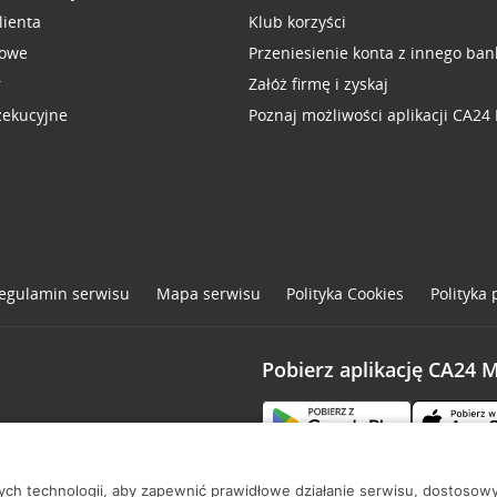
lienta
Klub korzyści
sowe
Przeniesienie konta z innego ban
r
Załóż firmę i zyskaj
zekucyjne
Poznaj możliwości aplikacji CA24
egulamin serwisu
Mapa serwisu
Polityka
Cookies
Polityka
Pobierz aplikację CA24 
one
nych technologii, aby zapewnić prawidłowe działanie serwisu, dostoso