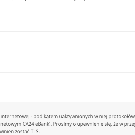
watność
»
Ustawienia treści
» sekcja
JavaScript
– zaznacz:
Z
watność
»
Ustawienia treści
» sekcja
Pliki Cookie
– zaznacz:
rz:
Program Firefox będzie używał ustawień historii użytko
lnie.
ki internetowej - pod kątem uaktywnionych w niej protokoł
TPS/SSL
– zaznacz:
Sprawdź datę ważności certyfikatu serw
awdź konfigurację IE.
ernetowym CA24 eBank). Prosimy o upewnienie się, że w prz
ądarki Chrome na
stronie producenta
.
winien zostać TLS.