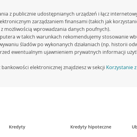
odaj wyjątek dla CA24 eBank
tania z publicznie udostępnianych urządzeń i łącz internetow
asteczka
– włącz lub dodaj wyjątek dla CA24 eBank
ektronicznym zarządzaniem finansami (takich jak korzystani
ę z możliwością wprowadzania danych poufnych).
ja
– wybierz:
Instaluj aktualizacje automatycznie
lub
Sprawd
mputera w takich warunkach rekomendujemy stosowanie wb
owywaniu śladów po wykonanych działaniach (np. historii 
»
Ustawienia
» wyszukaj:
zapamiętywanie
w wyszukiwarce us
rzed ewentualnym ujawnieniem prywatnych informacji użyt
aseł internetowych
lub przejdź do
Zarządzaj hasłami
i usuń 
 bankowości elektronicznej znajdziesz w sekcji
Korzystanie 
knij
Zarządzaj hasłami
i usuń ca24.credit-agricole.pl
 automatyczne logowanie
ank
.
wo:
»
Ustawienia
» wyszukaj:
formularze
.
n
lub otwórz
Zachowane dane logowania
i usuń serwisy (np.
ub
Zarządzaj zapisanymi hasłami
i usuń ca24.credit-agricole
Kredyty
Kredyty hipoteczne
Ub
b przejdź do
Zarządzaj ustawieniami autouzupełniania
i usu