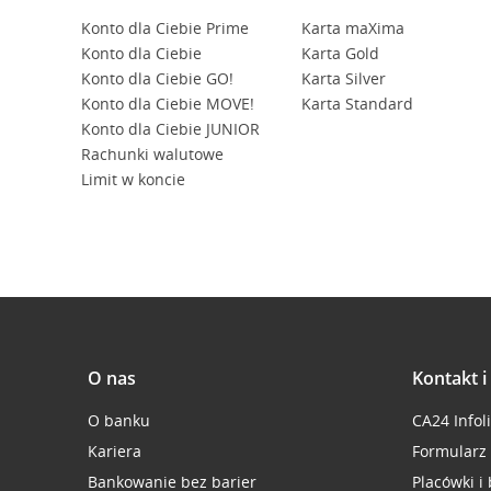
Firefox Sync nie powinien przechowywać haseł 
Przeglądarka Chrome ma usługę Smart Lock – nie
Konto dla Ciebie Prime
Karta maXima
odznacz
Włącz automatyczne uzupełnianie
Konto dla Ciebie
Karta Gold
W razie wątpliwości:
serwis telefoniczny CA24 eB
Konto dla Ciebie GO!
Karta Silver
W razie wątpliwości skontaktuj się przez
serwis t
Opera Sync nie powinien przechowywać haseł b
Konto dla Ciebie MOVE!
Karta Standard
Konto dla Ciebie JUNIOR
Rachunki walutowe
Kontakt:
serwis telefoniczny CA24 eBank
.
Limit w koncie
O nas
Kontakt 
O banku
CA24 Infol
Kariera
Formularz
Bankowanie bez barier
Placówki i