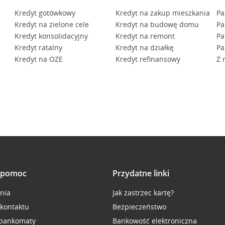
bankowych.
 używaj jej do zapisu haseł bankowych.
Kredyt gotówkowy
Kredyt na zakup mieszkania
Pa
 formularzy
lub
Zarządzaj ustawieniami automatycznego u
Kredyt na zielone cele
Kredyt na budowę domu
Pa
ank
.
Kredyt konsolidacyjny
Kredyt na remont
Pa
elefoniczny CA24 eBank
.
ankowych.
Kredyt ratalny
Kredyt na działkę
Pa
Kredyt na OZE
Kredyt refinansowy
Z 
i pomoc
Przydatne linki
inia
Jak zastrzec kartę?
 kontaktu
Bezpieczeństwo
 bankomaty
Bankowość elektroniczna