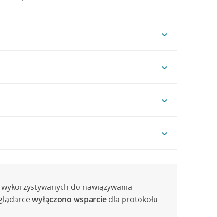
ezwalaj na wykonywanie kodu JavaScript w
Zezwalaj na przechowywanie danych lokalnie
wnika
i zaznacz
Akceptuj ciasteczka
ów wykorzystywanych do nawiązywania
era
eglądarce
wyłączono wsparcie
dla protokołu