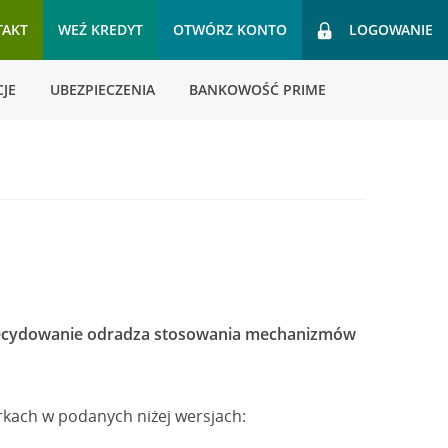
TAKT
WEŹ KREDYT
OTWÓRZ KONTO
LOGOWANIE
JE
UBEZPIECZENIA
BANKOWOŚĆ PRIME
zdecydowanie odradza stosowania mechanizmów
rkach w podanych niżej wersjach: