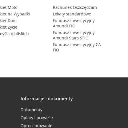
kiet Moto
Rachunek Oszczędzam
zupełniania
i usuń wrażliwe dane
kiet na Wypadki
Lokaty standardowe
kiet Dom
Fundusz inwestycyjny
Amundi FIO
kiet Życie
Fundusz inwestycyjny
myślą o bliskich
Amundi Stars SFIO
Fundusz inwestycyjny CA
FIO
Informacje i dokumenty
Dokumenty
Opłaty i prowizje
Oprocentowanie