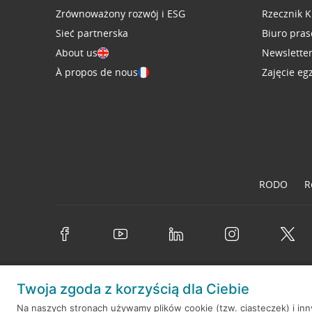
Zrównoważony rozwój i ESG
Rzecznik K
Sieć partnerska
Biuro pra
About us
Newslette
À propos de nous
Zajęcie eg
RODO
R
Twoja zgoda z korzyścią dla Ciebie
© 2026 Credit Agricole Bank Polska S.A. Wszelkie prawa zastrzeż
Na naszych stronach używamy plików cookie (tzw. ciasteczek) i in