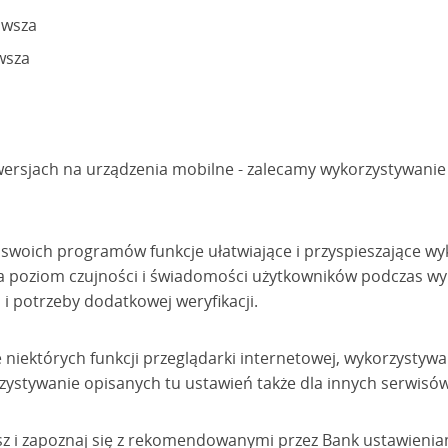
owsza
wsza
 wersjach na urządzenia mobilne - zalecamy wykorzystywani
swoich programów funkcje ułatwiające i przyspieszające w
na poziom czujności i świadomości użytkowników podczas wy
i potrzeby dodatkowej weryfikacji.
iektórych funkcji przeglądarki internetowej, wykorzystywan
zystywanie opisanych tu ustawień także dla innych serwisó
sz i zapoznaj się z rekomendowanymi przez Bank ustawienia