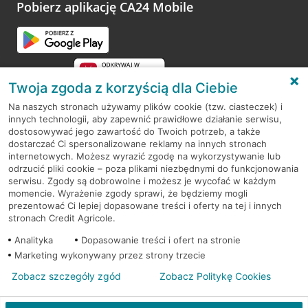
Pobierz aplikację CA24 Mobile
Twoja zgoda z korzyścią dla Ciebie
Na naszych stronach używamy plików cookie (tzw. ciasteczek) i
innych technologii, aby zapewnić prawidłowe działanie serwisu,
RODO
dostosowywać jego zawartość do Twoich potrzeb, a także
dostarczać Ci spersonalizowane reklamy na innych stronach
Regulamin serwisu
internetowych. Możesz wyrazić zgodę na wykorzystywanie lub
odrzucić pliki cookie – poza plikami niezbędnymi do funkcjonowania
Mapa serwisu
serwisu. Zgody są dobrowolne i możesz je wycofać w każdym
momencie. Wyrażenie zgody sprawi, że będziemy mogli
Polityka
Cookies
prezentować Ci lepiej dopasowane treści i oferty na tej i innych
stronach Credit Agricole.
Polityka prywatności
Analityka
Dopasowanie treści i ofert na stronie
Marketing wykonywany przez strony trzecie
Zobacz szczegóły zgód
Zobacz Politykę Cookies
© 2026 Credit Agricole Bank Polska S.A. Wszelkie prawa zastrzeżone