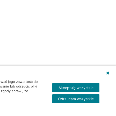
wywać jego zawartość do
nie lub odrzucić pliki
Akceptuję wszystkie
 zgody sprawi, że
Odrzucam wszystkie
Skontakt