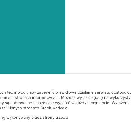
nych technologii, aby zapewnić prawidłowe działanie serwisu, dostoso
a innych stronach internetowych. Możesz wyrazić zgodę na wykorzystywa
ody są dobrowolne i możesz je wycofać w każdym momencie. Wyrażenie
tej i innych stronach Credit Agricole.
ing wykonywany przez strony trzecie