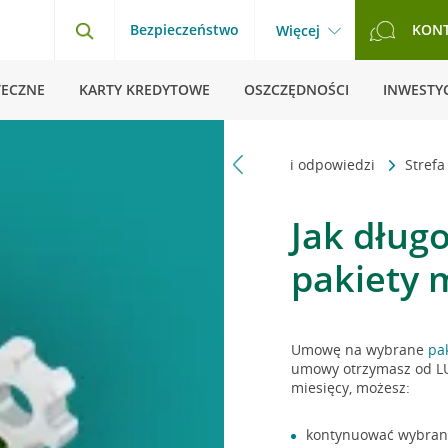
Bezpieczeństwo
KON
Więcej
TECZNE
KARTY KREDYTOWE
OSZCZĘDNOŚCI
INWESTYC
Strona główna
Pytania i odpowiedzi
Stref
Jak dług
pakiety 
Umowę na wybrane
pa
umowy otrzymasz od LU
miesięcy, możesz:
kontynuować wybrany