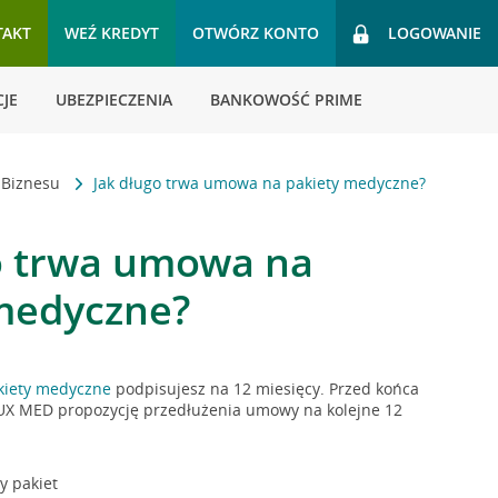
TAKT
WEŹ KREDYT
OTWÓRZ KONTO
LOGOWANIE
JE
UBEZPIECZENIA
BANKOWOŚĆ PRIME
a Biznesu
Jak długo trwa umowa na pakiety medyczne?
o trwa umowa na
medyczne?
kiety medyczne
podpisujesz na 12 miesięcy. Przed końca
X MED propozycję przedłużenia umowy na kolejne 12
 pakiet