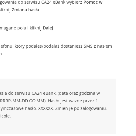
logowania do serwisu CA24 eBank wybierz
Pomoc w
kliknij
Zmiana hasła
magane pola i kliknij
Dalej
efonu, który podałeś/podałaś dostaniesz SMS z hasłem
m
sla do serwisu CA24 eBank, (data oraz godzina w
 RRRR-MM-DD GG:MM). Hasło jest wazne przez 1
Tymczasowe hasło: XXXXXX. Zmien je po zalogowaniu.
icole.