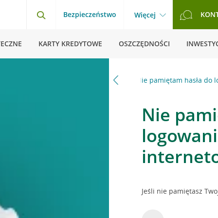
Bezpieczeństwo
KON
Więcej
TECZNE
KARTY KREDYTOWE
OSZCZĘDNOŚCI
INWESTYC
a i odpowiedzi
Serwis CA24 eBank
Nie pamiętam hasła do l
Nie pami
logowani
internet
Jeśli nie pamiętasz Tw