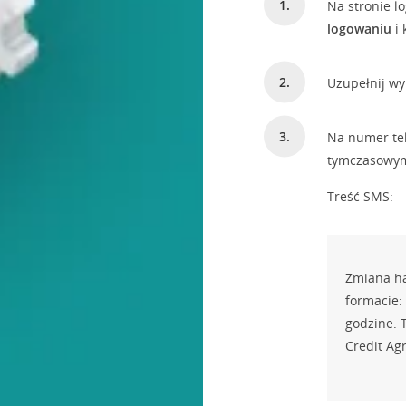
Na stronie 
logowaniu
i 
Uzupełnij wy
Na numer tel
tymczasowy
Treść SMS:
Zmiana ha
formacie:
godzine. 
Credit Agr