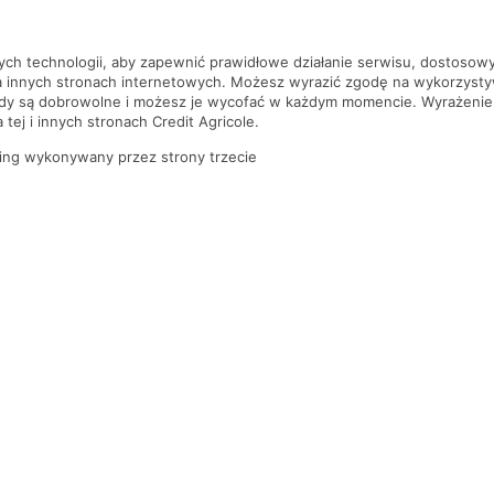
nych technologii, aby zapewnić prawidłowe działanie serwisu, dostoso
a innych stronach internetowych. Możesz wyrazić zgodę na wykorzystywa
ody są dobrowolne i możesz je wycofać w każdym momencie. Wyrażenie
tej i innych stronach Credit Agricole.
ing wykonywany przez strony trzecie
KONTAKT Z BANKIEM