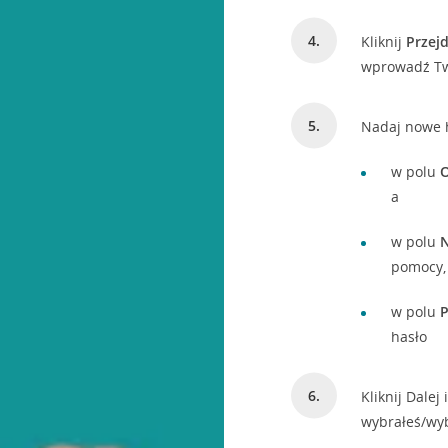
Kliknij
Przej
wprowadź Twó
Nadaj nowe h
w polu
O
a
w polu
pomocy, 
w polu
P
hasło
Kliknij Dalej
wybrałeś/wy