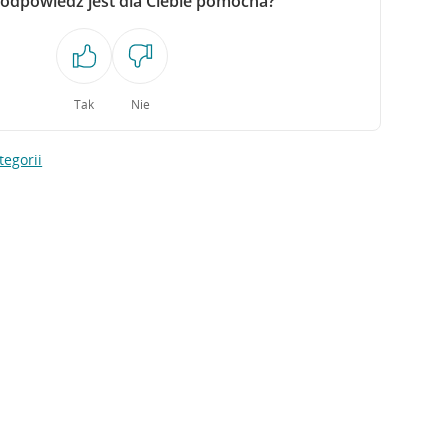
 odpowiedź jest dla Ciebie pomocna?
Tak
Nie
tegorii