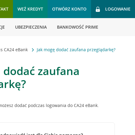
TAKT
WEŹ KREDYT
OTWÓRZ KONTO
LOGOWANIE
JE
UBEZPIECZENIA
BANKOWOŚĆ PRIME
is CA24 eBank
Jak mogę dodać zaufana przeglądarkę?
 dodać zaufana
arkę?
możesz dodać podczas logowania do CA24 eBank.