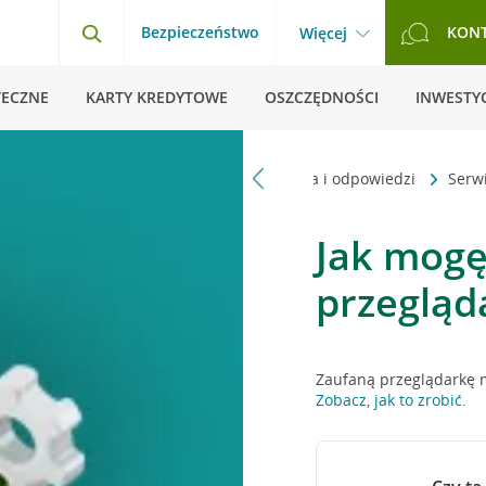
Bezpieczeństwo
KON
Więcej
TECZNE
KARTY KREDYTOWE
OSZCZĘDNOŚCI
INWESTYC
Strona główna
Pytania i odpowiedzi
Serw
Jak mogę
przegląd
Zaufaną przeglądarkę 
Zobacz, jak to zrobić
.