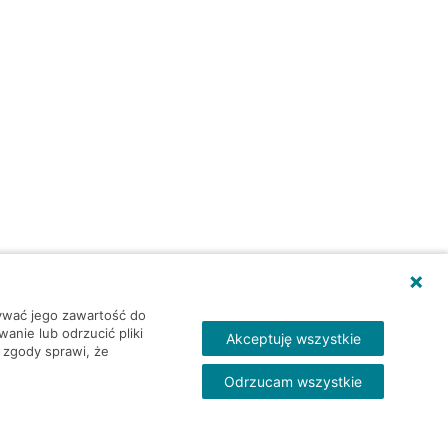
wywać jego zawartość do
nie lub odrzucić pliki
Akceptuję wszystkie
 zgody sprawi, że
Odrzucam wszystkie
Skontakt