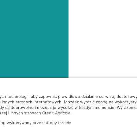
nych technologii, aby zapewnić prawidłowe działanie serwisu, dostoso
a innych stronach internetowych. Możesz wyrazić zgodę na wykorzystywa
ody są dobrowolne i możesz je wycofać w każdym momencie. Wyrażenie
tej i innych stronach Credit Agricole.
ing wykonywany przez strony trzecie