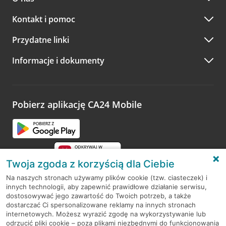
Kontakt i pomoc
Przydatne linki
Informacje i dokumenty
Pobierz aplikację CA24 Mobile
Twoja zgoda z korzyścią dla Ciebie
Na naszych stronach używamy plików cookie (tzw. ciasteczek) i
innych technologii, aby zapewnić prawidłowe działanie serwisu,
RODO
dostosowywać jego zawartość do Twoich potrzeb, a także
dostarczać Ci spersonalizowane reklamy na innych stronach
Regulamin serwisu
internetowych. Możesz wyrazić zgodę na wykorzystywanie lub
odrzucić pliki cookie – poza plikami niezbędnymi do funkcjonowania