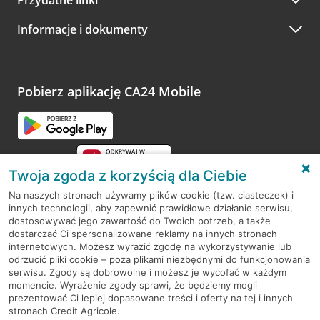
Przydatne linki
Informacje i dokumenty
Pobierz aplikację CA24 Mobile
Twoja zgoda z korzyścią dla Ciebie
Na naszych stronach używamy plików cookie (tzw. ciasteczek) i
innych technologii, aby zapewnić prawidłowe działanie serwisu,
RODO
dostosowywać jego zawartość do Twoich potrzeb, a także
dostarczać Ci spersonalizowane reklamy na innych stronach
Regulamin serwisu
internetowych. Możesz wyrazić zgodę na wykorzystywanie lub
odrzucić pliki cookie – poza plikami niezbędnymi do funkcjonowania
Mapa serwisu
serwisu. Zgody są dobrowolne i możesz je wycofać w każdym
momencie. Wyrażenie zgody sprawi, że będziemy mogli
Polityka
Cookies
prezentować Ci lepiej dopasowane treści i oferty na tej i innych
stronach Credit Agricole.