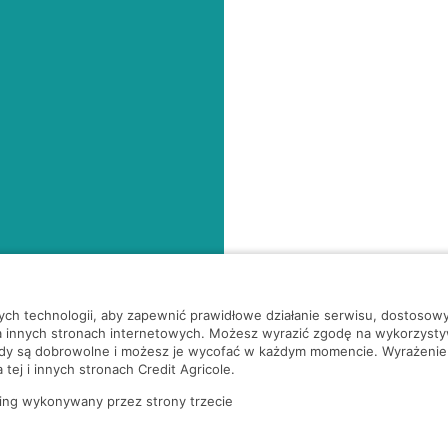
nych technologii, aby zapewnić prawidłowe działanie serwisu, dostoso
a innych stronach internetowych. Możesz wyrazić zgodę na wykorzystywa
ody są dobrowolne i możesz je wycofać w każdym momencie. Wyrażenie
tej i innych stronach Credit Agricole.
ing wykonywany przez strony trzecie