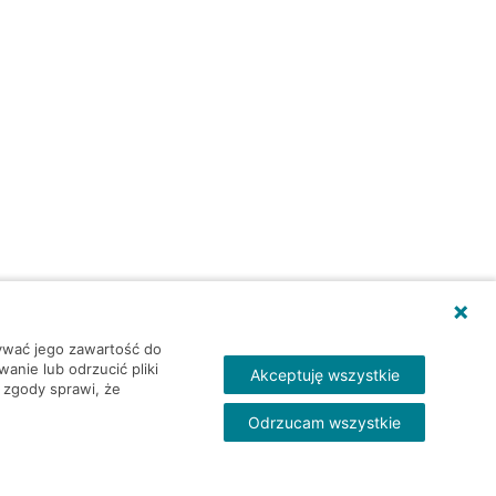
wywać jego zawartość do
nie lub odrzucić pliki
Akceptuję wszystkie
 zgody sprawi, że
Odrzucam wszystkie
Skontakt