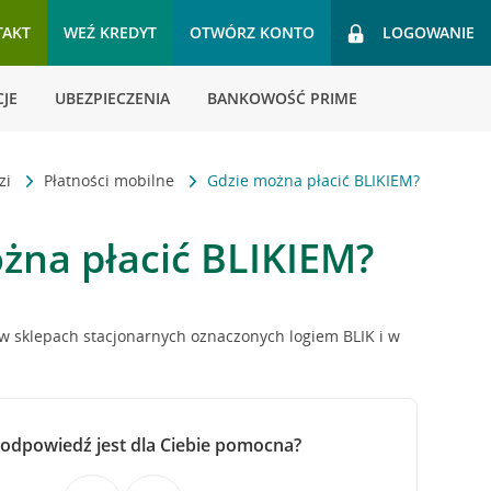
TAKT
WEŹ KREDYT
OTWÓRZ KONTO
LOGOWANIE
JE
UBEZPIECZENIA
BANKOWOŚĆ PRIME
zi
Płatności mobilne
Gdzie można płacić BLIKIEM?
żna płacić BLIKIEM?
w sklepach stacjonarnych oznaczonych logiem BLIK i w
 odpowiedź jest dla Ciebie pomocna?