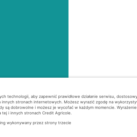
nych technologii, aby zapewnić prawidłowe działanie serwisu, dostoso
a innych stronach internetowych. Możesz wyrazić zgodę na wykorzystywa
ody są dobrowolne i możesz je wycofać w każdym momencie. Wyrażenie
tej i innych stronach Credit Agricole.
ing wykonywany przez strony trzecie