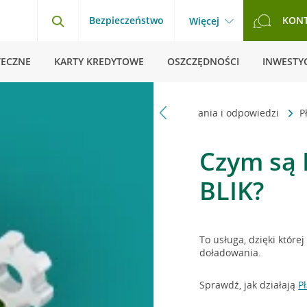
Bezpieczeństwo
KON
Więcej
TECZNE
KARTY KREDYTOWE
OSZCZĘDNOŚCI
INWESTYC
Strona główna
Pytania i odpowiedzi
P
Czym są 
BLIK?
To usługa, dzięki któr
doładowania.
Sprawdź, jak działają
P