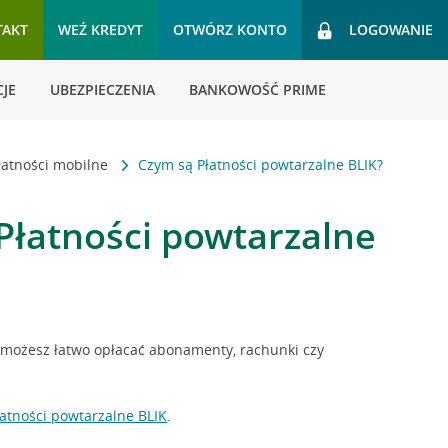
TAKT
WEŹ KREDYT
OTWÓRZ KONTO
LOGOWANIE
JE
UBEZPIECZENIA
BANKOWOŚĆ PRIME
łatności mobilne
Czym są Płatności powtarzalne BLIK?
Płatności powtarzalne
ej możesz łatwo opłacać abonamenty, rachunki czy
łatności powtarzalne BLIK
.