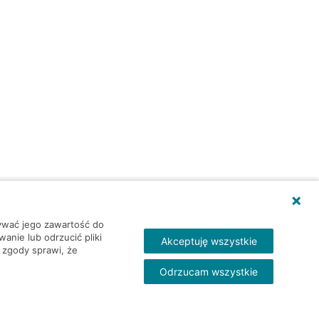
wywać jego zawartość do
nie lub odrzucić pliki
Akceptuję wszystkie
 zgody sprawi, że
Odrzucam wszystkie
Skontakt