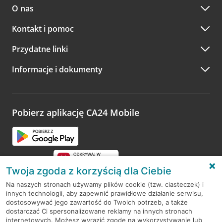
O nas
Kontakt i pomoc
Przydatne linki
Informacje i dokumenty
Pobierz aplikację CA24 Mobile
Twoja zgoda z korzyścią dla Ciebie
Na naszych stronach używamy plików cookie (tzw. ciasteczek) i
innych technologii, aby zapewnić prawidłowe działanie serwisu,
RODO
dostosowywać jego zawartość do Twoich potrzeb, a także
dostarczać Ci spersonalizowane reklamy na innych stronach
Regulamin serwisu
internetowych. Możesz wyrazić zgodę na wykorzystywanie lub