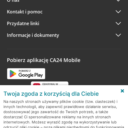
O nas
Kontakt i pomoc
Przydatne linki
Informacje i dokumenty
Pobierz aplikację CA24 Mobile
Twoja zgoda z korzyścią dla Ciebie
Na naszych stronach używamy plików cookie (tzw. ciasteczek) i
innych technologii, aby zapewnić prawidłowe działanie serwisu,
RODO
dostosowywać jego zawartość do Twoich potrzeb, a także
dostarczać Ci spersonalizowane reklamy na innych stronach
Regulamin serwisu
internetowych. Możesz wyrazić zgodę na wykorzystywanie lub
odrzucić pliki cookie – poza plikami niezbędnymi do funkcjonowania