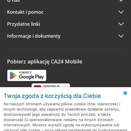
O nas
Kontakt i pomoc
Przydatne linki
Informacje i dokumenty
Pobierz aplikację CA24 Mobile
Twoja zgoda z korzyścią dla Ciebie
Na naszych stronach używamy plików cookie (tzw. ciasteczek) i
innych technologii, aby zapewnić prawidłowe działanie serwisu,
RODO
dostosowywać jego zawartość do Twoich potrzeb, a także
dostarczać Ci spersonalizowane reklamy na innych stronach
Regulamin serwisu
internetowych. Możesz wyrazić zgodę na wykorzystywanie lub
odrzucić pliki cookie – poza plikami niezbędnymi do funkcjonowania