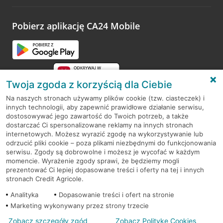
Pobierz aplikację CA24 Mobile
Twoja zgoda z korzyścią dla Ciebie
Na naszych stronach używamy plików cookie (tzw. ciasteczek) i
innych technologii, aby zapewnić prawidłowe działanie serwisu,
RODO
dostosowywać jego zawartość do Twoich potrzeb, a także
dostarczać Ci spersonalizowane reklamy na innych stronach
Regulamin serwisu
internetowych. Możesz wyrazić zgodę na wykorzystywanie lub
odrzucić pliki cookie – poza plikami niezbędnymi do funkcjonowania
Mapa serwisu
serwisu. Zgody są dobrowolne i możesz je wycofać w każdym
momencie. Wyrażenie zgody sprawi, że będziemy mogli
Polityka
Cookies
prezentować Ci lepiej dopasowane treści i oferty na tej i innych
stronach Credit Agricole.
Polityka prywatności
Analityka
Dopasowanie treści i ofert na stronie
Marketing wykonywany przez strony trzecie
Zobacz szczegóły zgód
Zobacz Politykę Cookies
© 2026 Credit Agricole Bank Polska S.A. Wszelkie prawa zastrzeżone