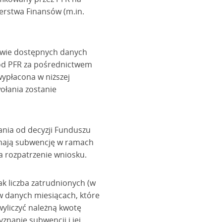
terstwa Finansów (m.in.
tawie dostępnych danych
 od PFR za pośrednictwem
wypłacona w niższej
ołania zostanie
ania od decyzji Funduszu
zymają subwencję w ramach
a rozpatrzenie wniosku.
ak liczba zatrudnionych (w
w danych miesiącach, które
wyliczyć należną kwotę
znanie subwencji i jej