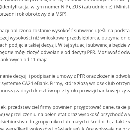
dentyfikacja, w tym numer NIP), ZUS (zatrudnienie) i Minis
przedni rok obrotowy dla MŚP).
macji obliczona zostanie wysokość subwencji. Jeśli na pods
ższej wysokości niż wnioskował przedsiębiorca, otrzyma on
ch podjęcia takiej decyzji. W tej sytuacji subwencja będzie 
będzie mógł złożyć odwołanie od decyzji PFR. Możliwość odw
ankowych od 11 maja.
manie decyzji i podpisanie umowy z PFR oraz złożenie odwoł
w systemie CA24 eBank. Firmy, które złożą wniosek lub otr
onoszą żadnych kosztów np. z tytułu prowizji bankowej czy z
k, przedstawiciel firmy powinien przygotować dane, takie j
) w przeliczeniu na pełen etat oraz wysokość przychodów 
siębiorstwo do grupy mikro lub małych i średnich, a także 
 weryfikacji wniosków i oświadczeń, które wpływają na przy