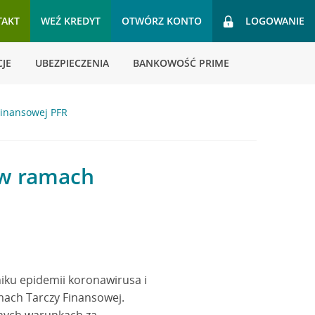
TAKT
WEŹ KREDYT
OTWÓRZ KONTO
LOGOWANIE
JE
UBEZPIECZENIA
BANKOWOŚĆ PRIME
Finansowej PFR
 w ramach
iku epidemii koronawirusa i
ach Tarczy Finansowej.