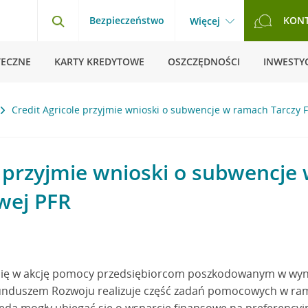
Bezpieczeństwo
KON
Więcej
TECZNE
KARTY KREDYTOWE
OSZCZĘDNOŚCI
INWESTYC
Credit Agricole przyjmie wnioski o subwencje w ramach Tarczy 
e przyjmie wnioski o subwencje
wej PFR
a się w akcję pomocy przedsiębiorcom poszkodowanym w wyn
unduszem Rozwoju realizuje część zadań pomocowych w ram