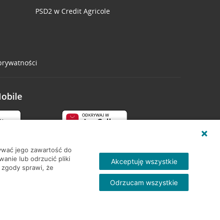
PSD2 w Credit Agricole
 prywatności
Mobile
wywać jego zawartość do
nie lub odrzucić pliki
Akceptuję wszystkie
 zgody sprawi, że
Odrzucam wszystkie
Skontakt