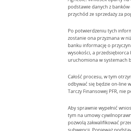
podstawie danych z banków (i
przychód ze sprzedaży za po
Po potwierdzeniu tych infor
zostanie ona przyznana w ni
banku informację o przyczyna
wysokości, a przedsiębiorca 
uruchomiona w systemach b
Całość procesu, w tym otrzy
odbywać się będzie on-line 
Tarczy Finansowej PFR, nie p
Aby sprawnie wypełnić wniose
tym na umowy cywilnoprawne
pozwolą zakwalifikować przed
subwencji. Ponieważ podstawą