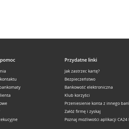
i pomoc
Przydatne linki
inia
Jak zastrzec kartę?
 kontaktu
Bezpieczeństwo
 bankomaty
Bankowość elektroniczna
lienta
Klub korzyści
sowe
Przeniesienie konta z innego ban
r
Załóż firmę i zyskaj
zekucyjne
Poznaj możliwości aplikacji CA24