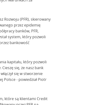
jnych warunkach za
sz Rozwoju (PFR), skierowany
dowanego przez epidemię
spółpracy banków, PFR,
wstał system, który pozwoli
oprzez bankowość
nia kapitału, który pozwoli
Cieszę się, że nasz bank
włączył się w stworzenie
 Polsce - powiedział Piotr
, które są klientami Credit
fikowany przez PFR na