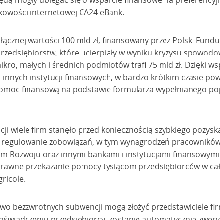
 będą mogły ubiegać się o wsparcie finansowe na preferency
owości internetowej CA24 eBank.
znej wartości 100 mld zł, finansowany przez Polski Fundu
h przedsiębiorstw, które ucierpiały w wyniku kryzysu spowo
mikro, małych i średnich podmiotów trafi 75 mld zł. Dzięki w
 i innych instytucji finansowych, w bardzo krótkim czasie po
pomoc finansową na podstawie formularza wypełnianego p
cji wiele firm stanęło przed koniecznością szybkiego pozyska
i regulowanie zobowiązań, w tym wynagrodzeń pracowników. 
m Rozwoju oraz innymi bankami i instytucjami finansowymi 
prawne przekazanie pomocy tysiącom przedsiębiorców w całej
ricole.
wo bezzwrotnych subwencji mogą złożyć przedstawiciele firm
 oświadczeniu przedsiębiorcy, zostanie automatycznie zwery