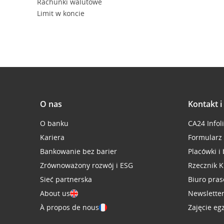
Rachunki walutowe
Limit w koncie
O nas
Kontakt 
O banku
CA24 Infol
Kariera
Formularz
Bankowanie bez barier
Placówki i
Zrównoważony rozwój i ESG
Rzecznik K
Sieć partnerska
Biuro pra
About us
Newslette
À propos de nous
Zajęcie eg