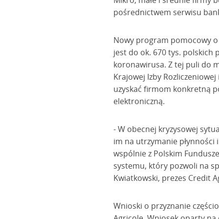
Mikro, małe i średnie firmy
pośrednictwem serwisu bank
Nowy program pomocowy o łąc
jest do ok. 670 tys. polskic
koronawirusa. Z tej puli do 
Krajowej Izby Rozliczeniowej
uzyskać firmom konkretną 
elektroniczną.
- W obecnej kryzysowej sytua
im na utrzymanie płynności 
wspólnie z Polskim Fundusze
systemu, który pozwoli na s
Kwiatkowski, prezes Credit Ag
Wnioski o przyznanie częścio
Agricole. Wniosek oparty na