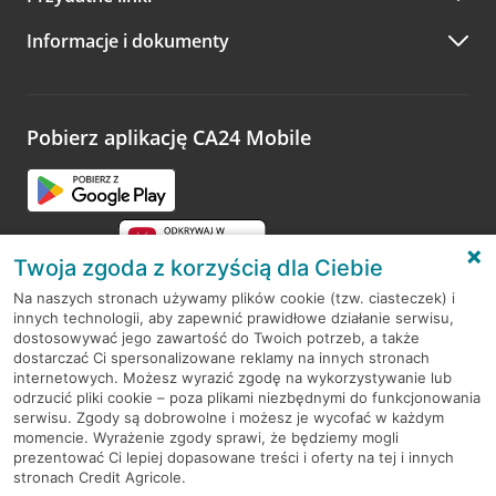
Informacje i dokumenty
Pobierz aplikację CA24 Mobile
Twoja zgoda z korzyścią dla Ciebie
Na naszych stronach używamy plików cookie (tzw. ciasteczek) i
innych technologii, aby zapewnić prawidłowe działanie serwisu,
RODO
dostosowywać jego zawartość do Twoich potrzeb, a także
dostarczać Ci spersonalizowane reklamy na innych stronach
Regulamin serwisu
internetowych. Możesz wyrazić zgodę na wykorzystywanie lub
odrzucić pliki cookie – poza plikami niezbędnymi do funkcjonowania
Mapa serwisu
serwisu. Zgody są dobrowolne i możesz je wycofać w każdym
momencie. Wyrażenie zgody sprawi, że będziemy mogli
Polityka
Cookies
prezentować Ci lepiej dopasowane treści i oferty na tej i innych
stronach Credit Agricole.