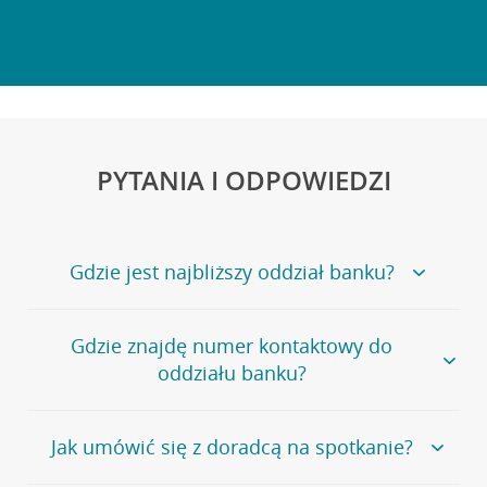
PYTANIA I ODPOWIEDZI
Gdzie jest najbliższy oddział banku?
Jeśli szukasz oddziału naszego banku, zapraszamy na
Gdzie znajdę numer kontaktowy do
stronę
Placówki i bankomaty
, na której znajduje się
oddziału banku?
wygodna wyszukiwarka.
Alternatywnie, możesz skorzystać z pełnej
listy naszych
oddziałów
.
Bank Credit Agricole nie udostępnia ogólnego numeru
Jak umówić się z doradcą na spotkanie?
telefonu do placówki bankowej.
Przejdź do pytania