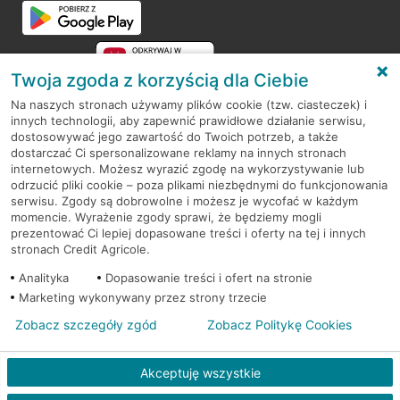
Twoja zgoda z korzyścią dla Ciebie
Na naszych stronach używamy plików cookie (tzw. ciasteczek) i
innych technologii, aby zapewnić prawidłowe działanie serwisu,
RODO
dostosowywać jego zawartość do Twoich potrzeb, a także
dostarczać Ci spersonalizowane reklamy na innych stronach
Regulamin serwisu
internetowych. Możesz wyrazić zgodę na wykorzystywanie lub
odrzucić pliki cookie – poza plikami niezbędnymi do funkcjonowania
Mapa serwisu
serwisu. Zgody są dobrowolne i możesz je wycofać w każdym
momencie. Wyrażenie zgody sprawi, że będziemy mogli
Polityka
Cookies
prezentować Ci lepiej dopasowane treści i oferty na tej i innych
stronach Credit Agricole.
Polityka prywatności
Analityka
Dopasowanie treści i ofert na stronie
Marketing wykonywany przez strony trzecie
Zobacz szczegóły zgód
Zobacz Politykę Cookies
© 2026 Credit Agricole Bank Polska S.A. Wszelkie prawa zastrzeżone
Akceptuję wszystkie