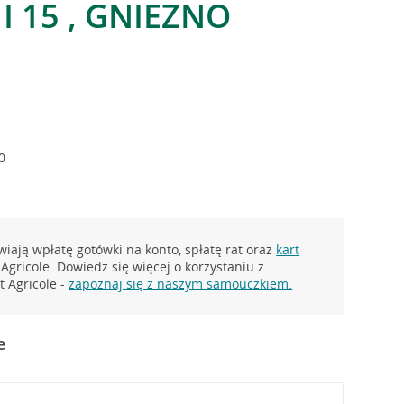
I 15 , GNIEZNO
0
iają wpłatę gotówki na konto, spłatę rat oraz
kart
Agricole. Dowiedz się więcej o korzystaniu z
 Agricole -
zapoznaj się z naszym samouczkiem.
e