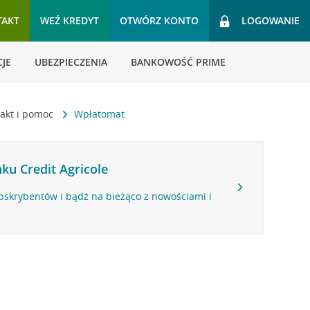
TAKT
WEŹ KREDYT
OTWÓRZ KONTO
LOGOWANIE
JE
UBEZPIECZENIA
BANKOWOŚĆ PRIME
akt i pomoc
Wpłatomat
ku Credit Agricole
bskrybentów i bądź na bieżąco z nowościami i