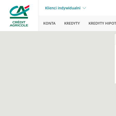
Klienci indywidualni
KONTA
KREDYTY
KREDYTY HIPO