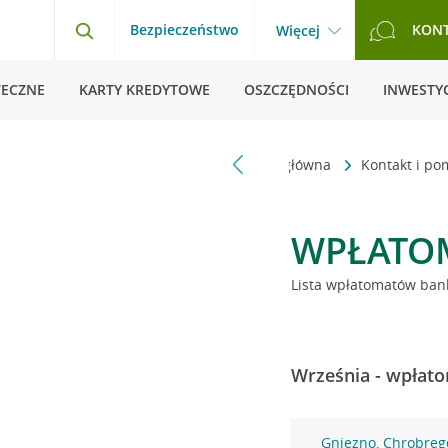
Bezpieczeństwo
KON
Więcej
TECZNE
KARTY KREDYTOWE
OSZCZĘDNOŚCI
INWESTYC
Strona główna
Kontakt i p
WPŁATO
Lista wpłatomatów bank
Września - wpłato
Gniezno, Chrobreg