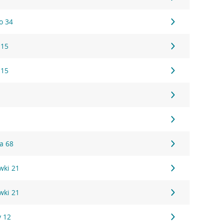
o 34
 15
 15
a 68
wki 21
wki 21
y 12