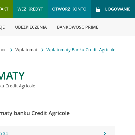
TAKT
WEŹ KREDYT
OTWÓRZ KONTO
LOGOWANIE
JE
UBEZPIECZENIA
BANKOWOŚĆ PRIME
omoc
Wpłatomat
Wpłatomaty Banku Credit Agricole
MATY
u Credit Agricole
maty banku Credit Agricole
o 34