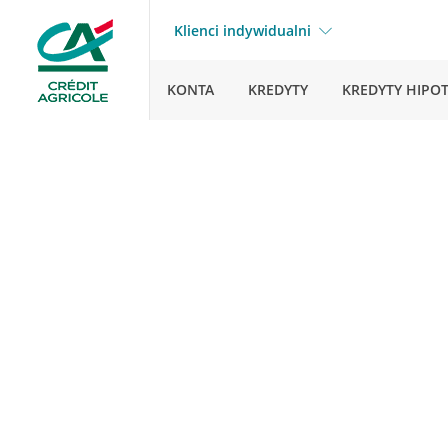
Klienci indywidualni
KONTA
KREDYTY
KREDYTY HIPO