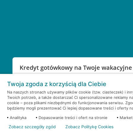
Kredyt gotówkowy na Twoje wakacyjne
Weź kredyt na to co ważne. Twoje marzenia nie mu
Twoja zgoda z korzyścią dla Ciebie
RRSO: 9,6%
Na naszych stronach używamy plików cookie (tzw. ciasteczek) i in
Twoich potrzeb, a także dostarczać Ci spersonalizowane reklamy n
WEŹ KREDYT
NOTA PRAWNA
cookie – poza plikami niezbędnymi do funkcjonowania serwisu. Zg
będziemy mogli prezentować Ci lepiej dopasowane treści i oferty na 
Analityka
Dopasowanie treści i ofert na stronie
Market
Zobacz szczegóły zgód
Zobacz Politykę Cookies