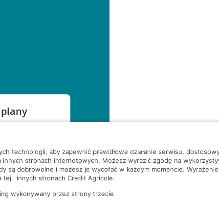
 plany
szą czekać!
nych technologii, aby zapewnić prawidłowe działanie serwisu, dostoso
a innych stronach internetowych. Możesz wyrazić zgodę na wykorzystywa
ody są dobrowolne i możesz je wycofać w każdym momencie. Wyrażenie
tej i innych stronach Credit Agricole.
ing wykonywany przez strony trzecie