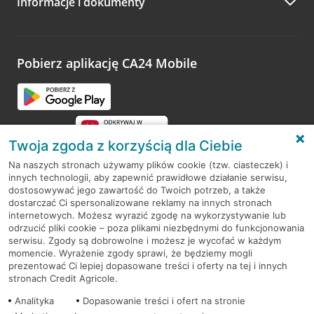
Informacje i dokumenty
Zachęcamy do podzielenia się z nami opinią o wizycie.
Wystarczy przejść na stronę
Oceń wizytę
, wyszukać
odwiedzoną placówkę i wypełnić formularz w ramach
platformy Profil Firmy w Google. Dziękujemy za wszystkie
opinie.
Pobierz aplikację CA24 Mobile
Przejdź do pytania
Twoja zgoda z korzyścią dla Ciebie
Na naszych stronach używamy plików cookie (tzw. ciasteczek) i
innych technologii, aby zapewnić prawidłowe działanie serwisu,
RODO
dostosowywać jego zawartość do Twoich potrzeb, a także
dostarczać Ci spersonalizowane reklamy na innych stronach
Regulamin serwisu
internetowych. Możesz wyrazić zgodę na wykorzystywanie lub
odrzucić pliki cookie – poza plikami niezbędnymi do funkcjonowania
Mapa serwisu
serwisu. Zgody są dobrowolne i możesz je wycofać w każdym
momencie. Wyrażenie zgody sprawi, że będziemy mogli
Polityka
Cookies
prezentować Ci lepiej dopasowane treści i oferty na tej i innych
stronach Credit Agricole.
Polityka prywatności
Analityka
Dopasowanie treści i ofert na stronie