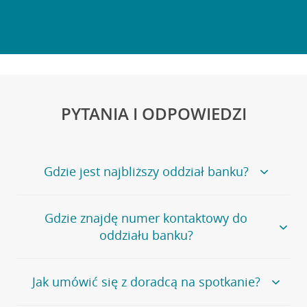
PYTANIA I ODPOWIEDZI
Gdzie jest najbliższy oddział banku?
Jeśli szukasz oddziału naszego banku, zapraszamy na
Gdzie znajdę numer kontaktowy do
stronę
Placówki i bankomaty
, na której znajduje się
oddziału banku?
wygodna wyszukiwarka.
Alternatywnie, możesz skorzystać z pełnej
listy naszych
oddziałów
.
Bank Credit Agricole nie udostępnia ogólnego numeru
Jak umówić się z doradcą na spotkanie?
telefonu do placówki bankowej.
Przejdź do pytania