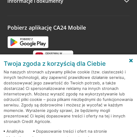
Informacje i dokumenty
Zachęcamy do podzielenia się z nami opinią o wizycie.
Wystarczy przejść na stronę
Oceń wizytę
, wyszukać
odwiedzoną placówkę i wypełnić formularz w ramach
platformy Profil Firmy w Google. Dziękujemy za wszystkie
opinie.
Pobierz aplikację CA24 Mobile
Przejdź do pytania
Twoja zgoda z korzyścią dla Ciebie
Na naszych stronach używamy plików cookie (tzw. ciasteczek) i
innych technologii, aby zapewnić prawidłowe działanie serwisu,
RODO
dostosowywać jego zawartość do Twoich potrzeb, a także
dostarczać Ci spersonalizowane reklamy na innych stronach
Regulamin serwisu
internetowych. Możesz wyrazić zgodę na wykorzystywanie lub
odrzucić pliki cookie – poza plikami niezbędnymi do funkcjonowania
Mapa serwisu
serwisu. Zgody są dobrowolne i możesz je wycofać w każdym
momencie. Wyrażenie zgody sprawi, że będziemy mogli
Polityka
Cookies
prezentować Ci lepiej dopasowane treści i oferty na tej i innych
stronach Credit Agricole.
Polityka prywatności
Analityka
Dopasowanie treści i ofert na stronie