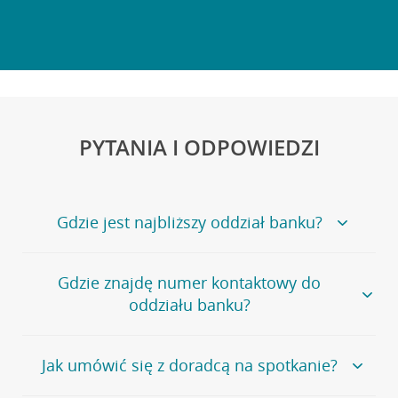
PYTANIA I ODPOWIEDZI
Gdzie jest najbliższy oddział banku?
Jeśli szukasz oddziału naszego banku, zapraszamy na
Gdzie znajdę numer kontaktowy do
stronę
Placówki i bankomaty
, na której znajduje się
oddziału banku?
wygodna wyszukiwarka.
Alternatywnie, możesz skorzystać z pełnej
listy naszych
oddziałów
.
Bank Credit Agricole nie udostępnia ogólnego numeru
Jak umówić się z doradcą na spotkanie?
telefonu do placówki bankowej.
Przejdź do pytania