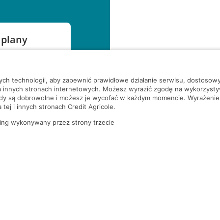
 plany
szą czekać!
nych technologii, aby zapewnić prawidłowe działanie serwisu, dostoso
a innych stronach internetowych. Możesz wyrazić zgodę na wykorzystywa
ody są dobrowolne i możesz je wycofać w każdym momencie. Wyrażenie
tej i innych stronach Credit Agricole.
ing wykonywany przez strony trzecie