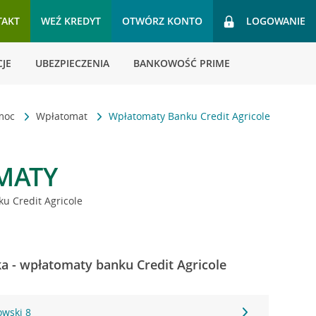
TAKT
WEŹ KREDYT
OTWÓRZ KONTO
LOGOWANIE
JE
UBEZPIECZENIA
BANKOWOŚĆ PRIME
omoc
Wpłatomat
Wpłatomaty Banku Credit Agricole
MATY
u Credit Agricole
a - wpłatomaty banku Credit Agricole
owski 8