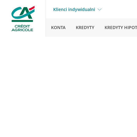
Klienci indywidualni
KONTA
KREDYTY
KREDYTY HIPO