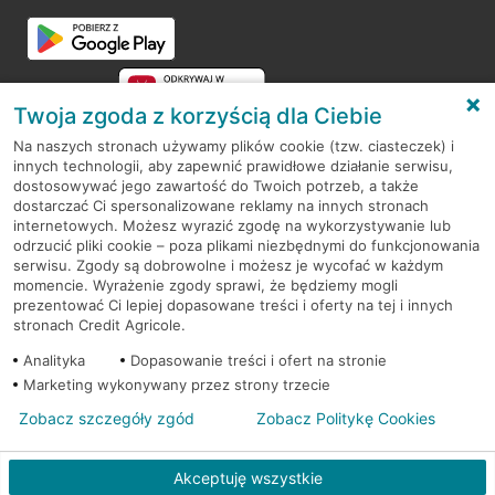
Przejdź do pytania
Twoja zgoda z korzyścią dla Ciebie
Na naszych stronach używamy plików cookie (tzw. ciasteczek) i
innych technologii, aby zapewnić prawidłowe działanie serwisu,
RODO
dostosowywać jego zawartość do Twoich potrzeb, a także
dostarczać Ci spersonalizowane reklamy na innych stronach
Regulamin serwisu
internetowych. Możesz wyrazić zgodę na wykorzystywanie lub
odrzucić pliki cookie – poza plikami niezbędnymi do funkcjonowania
Mapa serwisu
serwisu. Zgody są dobrowolne i możesz je wycofać w każdym
momencie. Wyrażenie zgody sprawi, że będziemy mogli
Polityka
Cookies
prezentować Ci lepiej dopasowane treści i oferty na tej i innych
stronach Credit Agricole.
Polityka prywatności
Analityka
Dopasowanie treści i ofert na stronie
Marketing wykonywany przez strony trzecie
Zobacz szczegóły zgód
Zobacz Politykę Cookies
© 2026 Credit Agricole Bank Polska S.A. Wszelkie prawa zastrzeżone
Akceptuję wszystkie