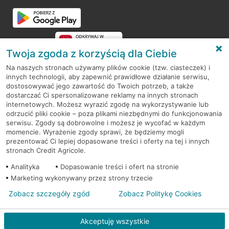
Przejdź do pytania
Twoja zgoda z korzyścią dla Ciebie
Na naszych stronach używamy plików cookie (tzw. ciasteczek) i
innych technologii, aby zapewnić prawidłowe działanie serwisu,
RODO
dostosowywać jego zawartość do Twoich potrzeb, a także
dostarczać Ci spersonalizowane reklamy na innych stronach
Regulamin serwisu
internetowych. Możesz wyrazić zgodę na wykorzystywanie lub
odrzucić pliki cookie – poza plikami niezbędnymi do funkcjonowania
Mapa serwisu
serwisu. Zgody są dobrowolne i możesz je wycofać w każdym
momencie. Wyrażenie zgody sprawi, że będziemy mogli
Polityka
Cookies
prezentować Ci lepiej dopasowane treści i oferty na tej i innych
stronach Credit Agricole.
Polityka prywatności
Analityka
Dopasowanie treści i ofert na stronie
Marketing wykonywany przez strony trzecie
Zobacz szczegóły zgód
Zobacz Politykę Cookies
© 2026 Credit Agricole Bank Polska S.A. Wszelkie prawa zastrzeżone
Akceptuję wszystkie