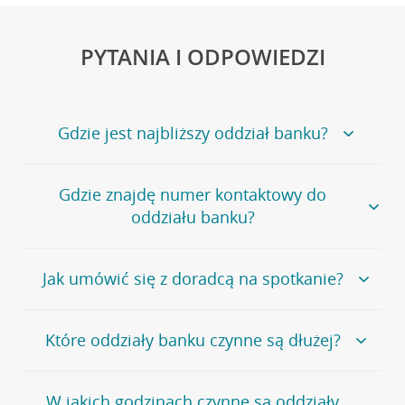
PYTANIA I ODPOWIEDZI
Gdzie jest najbliższy oddział banku?
Jeśli szukasz oddziału naszego banku, zapraszamy na
Gdzie znajdę numer kontaktowy do
stronę
Placówki i bankomaty
, na której znajduje się
oddziału banku?
wygodna wyszukiwarka.
Alternatywnie, możesz skorzystać z pełnej
listy naszych
oddziałów
.
Bank Credit Agricole nie udostępnia ogólnego numeru
Jak umówić się z doradcą na spotkanie?
telefonu do placówki bankowej.
Przejdź do pytania
Polecamy skorzystanie z możliwości wcześniejszego
Jeśli jesteś już
naszym
umówienia się z doradcą w placówce bankowej
.
Które oddziały banku czynne są dłużej?
klientem
możesz
samodzielnie
umówić się na spotkanie z
Twoim doradcą w wybranym terminie. Zrób to:
Przejdź do pytania
Większość naszych oddziałów czynna jest w
podobnych
w
aplikacji CA24 Mobile
- po zalogowaniu kliknij w ikonę
W jakich godzinach czynne są oddziały