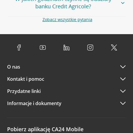
godzinach
. Dokładne godziny pracy uzależnione są od
kontaktu w prawym górnym rogu, a następnie w przycisk
banku Credit Agricole?
lokalnych uwarunkowań i potrzeb klientów danej placówki.
Umów nowe spotkanie –
zobacz jak to zrobić
w
serwisie CA24 eBank
- po zalogowaniu wybierz
Aby sprawdzić godziny pracy oddziałów, zapraszamy na
Zobacz wszystkie pytania
opcję Umów spotkanie
w górnym menu.
stronę
Placówki i bankomaty
, na której znajduje się
Oddziały banku Credit Agricole czynne są w
wygodna wyszukiwarka. Skorzystaj z filtra "Czynne" i
standardowych, szeroko stosowanych godzinach pracy
Jeśli
nie jesteś jeszcze naszym klientem
lub
nie korzystasz
wybierz interesującą Cię godzinę.
przedsiębiorstw i urzędów. Dokładne godziny pracy
z bankowości elektronicznej
możesz umówić się na
poszczególnych placówek znajdują się na
naszej stronie
spotkanie:
Przejdź do pytania
internetowej
.
przez
formularz kontaktowy na mapie
–
wybierz
Serdecznie zapraszamy do naszych oddziałów. Polecamy
placówkę na mapie
i kliknij w przycisk Umów się z
skorzystanie z możliwości wcześniejszego
umówienia się z
doradcą. Po wypełnieniu formularza poczekaj na kontakt
O nas
doradcą w placówce bankowej
.
doradcy potwierdzający wizytę lub propozycję spotkania
w innym terminie.
Przejdź do pytania
Kontakt i pomoc
telefonicznie przez Infolinię CA24
Przydatne linki
A po wizycie…
Informacje i dokumenty
Zachęcamy do podzielenia się z nami opinią o wizycie.
Wystarczy przejść na stronę
Oceń wizytę
, wyszukać
odwiedzoną placówkę i wypełnić formularz w ramach
platformy Profil Firmy w Google. Dziękujemy za wszystkie
opinie.
Pobierz aplikację CA24 Mobile