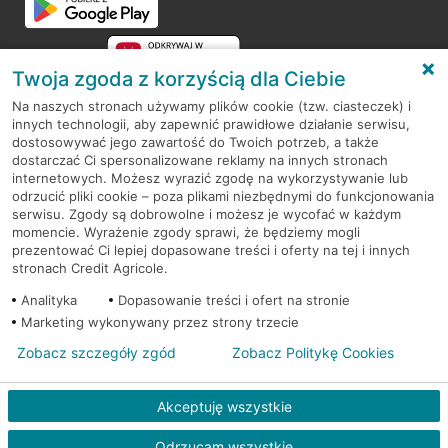
Twoja zgoda z korzyścią dla Ciebie
Na naszych stronach używamy plików cookie (tzw. ciasteczek) i
innych technologii, aby zapewnić prawidłowe działanie serwisu,
RODO
dostosowywać jego zawartość do Twoich potrzeb, a także
dostarczać Ci spersonalizowane reklamy na innych stronach
Regulamin serwisu
internetowych. Możesz wyrazić zgodę na wykorzystywanie lub
odrzucić pliki cookie – poza plikami niezbędnymi do funkcjonowania
Mapa serwisu
serwisu. Zgody są dobrowolne i możesz je wycofać w każdym
momencie. Wyrażenie zgody sprawi, że będziemy mogli
Polityka
Cookies
prezentować Ci lepiej dopasowane treści i oferty na tej i innych
stronach Credit Agricole.
Polityka prywatności
Analityka
Dopasowanie treści i ofert na stronie
Marketing wykonywany przez strony trzecie
Zobacz szczegóły zgód
Zobacz Politykę Cookies
© 2026 Credit Agricole Bank Polska S.A. Wszelkie prawa zastrzeżone
Akceptuję wszystkie
Odrzucam wszystkie