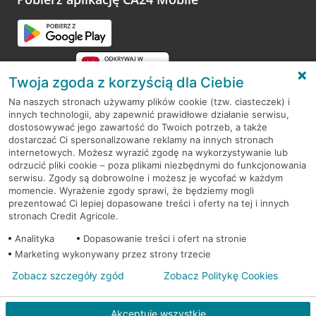
Przejdź do pytania
Twoja zgoda z korzyścią dla Ciebie
Na naszych stronach używamy plików cookie (tzw. ciasteczek) i
innych technologii, aby zapewnić prawidłowe działanie serwisu,
RODO
dostosowywać jego zawartość do Twoich potrzeb, a także
dostarczać Ci spersonalizowane reklamy na innych stronach
Regulamin serwisu
internetowych. Możesz wyrazić zgodę na wykorzystywanie lub
odrzucić pliki cookie – poza plikami niezbędnymi do funkcjonowania
Mapa serwisu
serwisu. Zgody są dobrowolne i możesz je wycofać w każdym
momencie. Wyrażenie zgody sprawi, że będziemy mogli
Polityka
Cookies
prezentować Ci lepiej dopasowane treści i oferty na tej i innych
stronach Credit Agricole.
Polityka prywatności
Analityka
Dopasowanie treści i ofert na stronie
Marketing wykonywany przez strony trzecie
Zobacz szczegóły zgód
Zobacz Politykę Cookies
© 2026 Credit Agricole Bank Polska S.A. Wszelkie prawa zastrzeżone
Akceptuję wszystkie