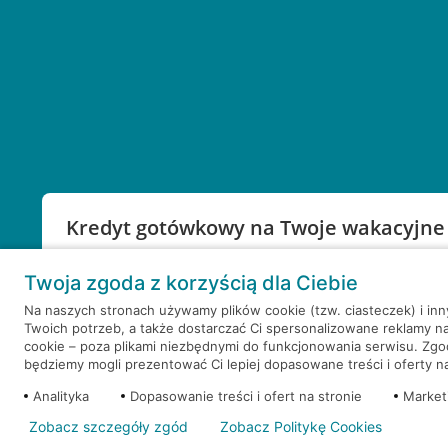
Kredyt gotówkowy na Twoje wakacyjne
Weź kredyt na to co ważne. Twoje marzenia nie mu
Twoja zgoda z korzyścią dla Ciebie
RRSO: 9,6%
Na naszych stronach używamy plików cookie (tzw. ciasteczek) i in
Twoich potrzeb, a także dostarczać Ci spersonalizowane reklamy n
WEŹ KREDYT
NOTA PRAWNA
cookie – poza plikami niezbędnymi do funkcjonowania serwisu. Zg
będziemy mogli prezentować Ci lepiej dopasowane treści i oferty na 
Analityka
Dopasowanie treści i ofert na stronie
Market
Zobacz szczegóły zgód
Zobacz Politykę Cookies