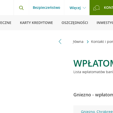
Bezpieczeństwo
KON
Więcej
TECZNE
KARTY KREDYTOWE
OSZCZĘDNOŚCI
INWESTYC
Strona główna
Kontakt i p
WPŁATO
Lista wpłatomatów bank
Gniezno - wpłatom
Gniezno, Chrobreg