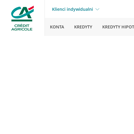
Klienci indywidualni
KONTA
KREDYTY
KREDYTY HIPO