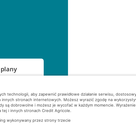
 plany
szą czekać!
nych technologii, aby zapewnić prawidłowe działanie serwisu, dostoso
a innych stronach internetowych. Możesz wyrazić zgodę na wykorzystywa
ody są dobrowolne i możesz je wycofać w każdym momencie. Wyrażenie
tej i innych stronach Credit Agricole.
ing wykonywany przez strony trzecie