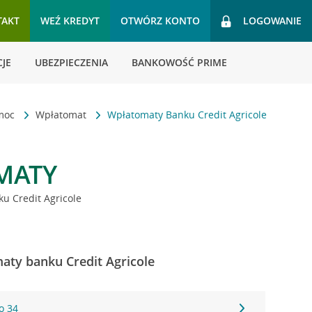
TAKT
WEŹ KREDYT
OTWÓRZ KONTO
LOGOWANIE
JE
UBEZPIECZENIA
BANKOWOŚĆ PRIME
omoc
Wpłatomat
Wpłatomaty Banku Credit Agricole
MATY
u Credit Agricole
aty banku Credit Agricole
o 34