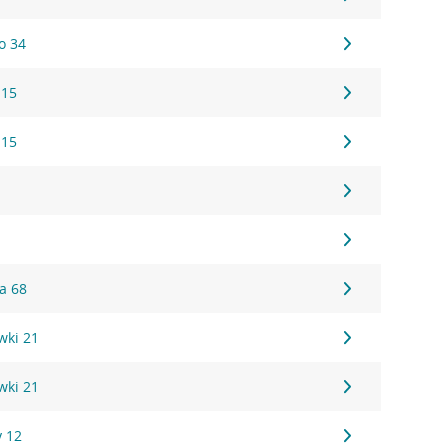
o 34
 15
 15
a 68
wki 21
wki 21
y 12