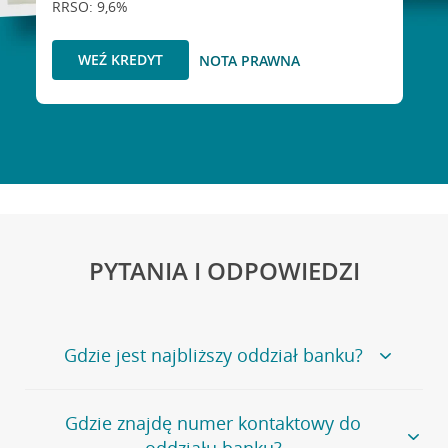
RRSO: 9,6%
WEŹ KREDYT
NOTA PRAWNA
PYTANIA I ODPOWIEDZI
Gdzie jest najbliższy oddział banku?
Jeśli szukasz oddziału naszego banku, zapraszamy na
Gdzie znajdę numer kontaktowy do
stronę
Placówki i bankomaty
, na której znajduje się