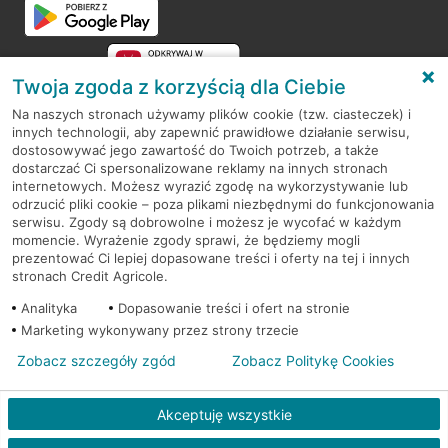
Twoja zgoda z korzyścią dla Ciebie
Na naszych stronach używamy plików cookie (tzw. ciasteczek) i
innych technologii, aby zapewnić prawidłowe działanie serwisu,
RODO
dostosowywać jego zawartość do Twoich potrzeb, a także
dostarczać Ci spersonalizowane reklamy na innych stronach
Regulamin serwisu
internetowych. Możesz wyrazić zgodę na wykorzystywanie lub
odrzucić pliki cookie – poza plikami niezbędnymi do funkcjonowania
Mapa serwisu
serwisu. Zgody są dobrowolne i możesz je wycofać w każdym
momencie. Wyrażenie zgody sprawi, że będziemy mogli
Polityka
Cookies
prezentować Ci lepiej dopasowane treści i oferty na tej i innych
stronach Credit Agricole.
Polityka prywatności
Analityka
Dopasowanie treści i ofert na stronie
Marketing wykonywany przez strony trzecie
Zobacz szczegóły zgód
Zobacz Politykę Cookies
© 2026 Credit Agricole Bank Polska S.A. Wszelkie prawa zastrzeżone
Akceptuję wszystkie