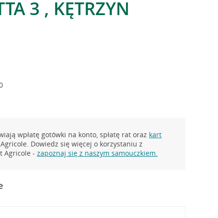
TA 3 , KĘTRZYN
0
iają wpłatę gotówki na konto, spłatę rat oraz
kart
Agricole. Dowiedz się więcej o korzystaniu z
 Agricole -
zapoznaj się z naszym samouczkiem.
e