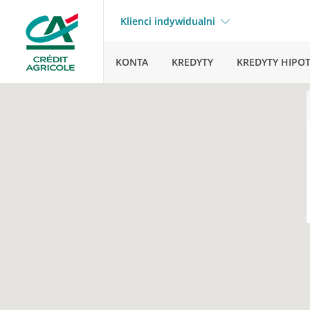
Klienci indywidualni
KONTA
KREDYTY
KREDYTY HIPO