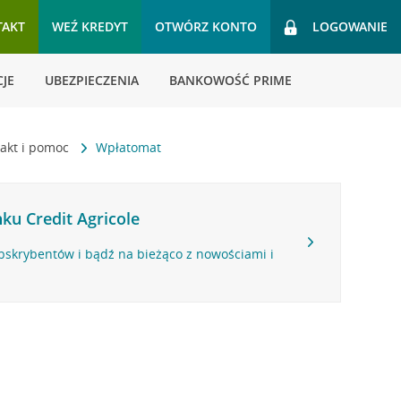
TAKT
WEŹ KREDYT
OTWÓRZ KONTO
LOGOWANIE
JE
UBEZPIECZENIA
BANKOWOŚĆ PRIME
akt i pomoc
Wpłatomat
ku Credit Agricole
bskrybentów i bądź na bieżąco z nowościami i