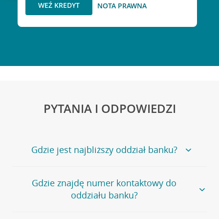
WEŹ KREDYT
NOTA PRAWNA
PYTANIA I ODPOWIEDZI
Gdzie jest najbliższy oddział banku?
Jeśli szukasz oddziału naszego banku, zapraszamy na
Gdzie znajdę numer kontaktowy do
stronę
Placówki i bankomaty
, na której znajduje się
oddziału banku?
wygodna wyszukiwarka.
Alternatywnie, możesz skorzystać z pełnej
listy naszych