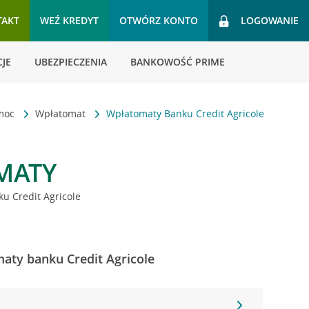
TAKT
WEŹ KREDYT
OTWÓRZ KONTO
LOGOWANIE
JE
UBEZPIECZENIA
BANKOWOŚĆ PRIME
omoc
Wpłatomat
Wpłatomaty Banku Credit Agricole
MATY
u Credit Agricole
maty banku Credit Agricole