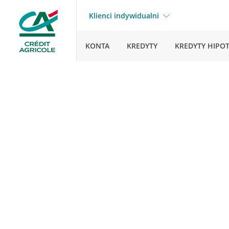
Klienci indywidualni
KONTA
KREDYTY
KREDYTY HIPO