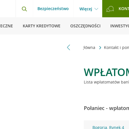
Bezpieczeństwo
KON
Więcej
TECZNE
KARTY KREDYTOWE
OSZCZĘDNOŚCI
INWESTYC
Strona główna
Kontakt i p
WPŁATO
Lista wpłatomatów bank
Połaniec - wpłato
Bogoria, Rynek 4