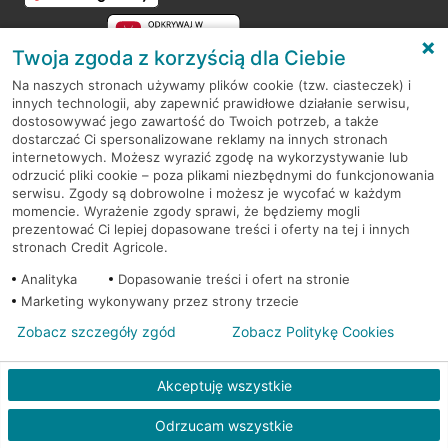
Twoja zgoda z korzyścią dla Ciebie
Na naszych stronach używamy plików cookie (tzw. ciasteczek) i
innych technologii, aby zapewnić prawidłowe działanie serwisu,
RODO
dostosowywać jego zawartość do Twoich potrzeb, a także
dostarczać Ci spersonalizowane reklamy na innych stronach
Regulamin serwisu
internetowych. Możesz wyrazić zgodę na wykorzystywanie lub
odrzucić pliki cookie – poza plikami niezbędnymi do funkcjonowania
Mapa serwisu
serwisu. Zgody są dobrowolne i możesz je wycofać w każdym
momencie. Wyrażenie zgody sprawi, że będziemy mogli
Polityka
Cookies
prezentować Ci lepiej dopasowane treści i oferty na tej i innych
stronach Credit Agricole.
Polityka prywatności
Analityka
Dopasowanie treści i ofert na stronie
Marketing wykonywany przez strony trzecie
Zobacz szczegóły zgód
Zobacz Politykę Cookies
© 2026 Credit Agricole Bank Polska S.A. Wszelkie prawa zastrzeżone
Akceptuję wszystkie
Odrzucam wszystkie