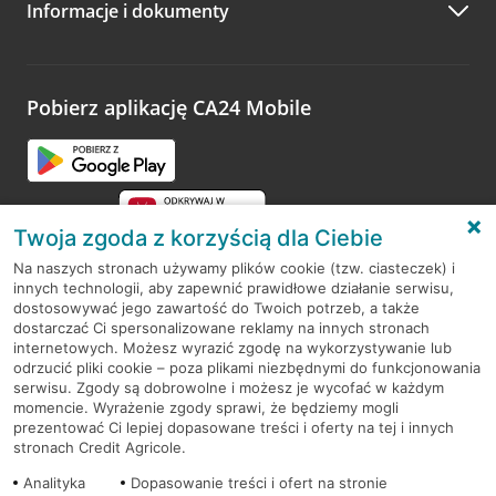
Informacje i dokumenty
Zachęcamy do podzielenia się z nami opinią o wizycie.
Wystarczy przejść na stronę
Oceń wizytę
, wyszukać
odwiedzoną placówkę i wypełnić formularz w ramach
platformy Profil Firmy w Google. Dziękujemy za wszystkie
opinie.
Pobierz aplikację CA24 Mobile
Przejdź do pytania
Twoja zgoda z korzyścią dla Ciebie
Na naszych stronach używamy plików cookie (tzw. ciasteczek) i
innych technologii, aby zapewnić prawidłowe działanie serwisu,
RODO
dostosowywać jego zawartość do Twoich potrzeb, a także
dostarczać Ci spersonalizowane reklamy na innych stronach
Regulamin serwisu
internetowych. Możesz wyrazić zgodę na wykorzystywanie lub
odrzucić pliki cookie – poza plikami niezbędnymi do funkcjonowania
Mapa serwisu
serwisu. Zgody są dobrowolne i możesz je wycofać w każdym
momencie. Wyrażenie zgody sprawi, że będziemy mogli
Polityka
Cookies
prezentować Ci lepiej dopasowane treści i oferty na tej i innych
stronach Credit Agricole.
Polityka prywatności
Analityka
Dopasowanie treści i ofert na stronie