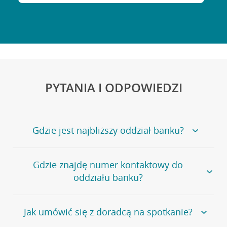
PYTANIA I ODPOWIEDZI
Gdzie jest najbliższy oddział banku?
Jeśli szukasz oddziału naszego banku, zapraszamy na
Gdzie znajdę numer kontaktowy do
stronę
Placówki i bankomaty
, na której znajduje się
oddziału banku?
wygodna wyszukiwarka.
Alternatywnie, możesz skorzystać z pełnej
listy naszych
oddziałów
.
Bank Credit Agricole nie udostępnia ogólnego numeru
Jak umówić się z doradcą na spotkanie?
telefonu do placówki bankowej.
Przejdź do pytania