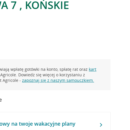
 7 , KOŃSKIE
iają wpłatę gotówki na konto, spłatę rat oraz
kart
Agricole. Dowiedz się więcej o korzystaniu z
 Agricole -
zapoznaj się z naszym samouczkiem.
e
owy na twoje wakacyjne plany