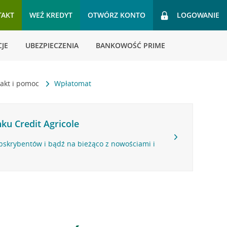
TAKT
WEŹ KREDYT
OTWÓRZ KONTO
LOGOWANIE
JE
UBEZPIECZENIA
BANKOWOŚĆ PRIME
akt i pomoc
Wpłatomat
ku Credit Agricole
bskrybentów i bądź na bieżąco z nowościami i