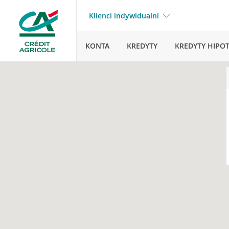
Klienci indywidualni
KONTA
KREDYTY
KREDYTY HIPO